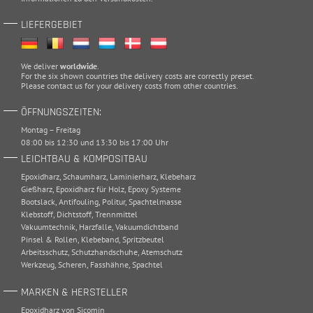
LIEFERGEBIET
We deliver
worldwide
.
For the six shown countries the delivery costs are correctly preset.
Please
contact
us for your delivery costs from other countries.
ÖFFNUNGSZEITEN:
Montag – Freitag
08:00 bis 12:30 und 13:30 bis 17:00 Uhr
LEICHTBAU & KOMPOSITBAU
Epoxidharz
,
Schaumharz
,
Laminierharz
,
Klebeharz
Gießharz
,
Epoxidharz für Holz
,
Epoxy Systeme
Bootslack
,
Antifouling
,
Politur
,
Spachtelmasse
Klebstoff
,
Dichtstoff
,
Trennmittel
Vakuumtechnik
,
Harzfalle
,
Vakuumdichtband
Pinsel & Rollen
,
Klebeband
,
Spritzbeutel
Arbeitsschutz
,
Schutzhandschuhe
,
Atemschutz
Werkzeug
,
Scheren
,
Fasshähne
,
Spachtel
MARKEN & HERSTELLER
Epoxidharz von Sicomin