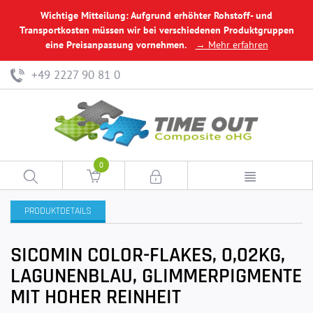
Wichtige Mitteilung: Aufgrund erhöhter Rohstoff- und
Transportkosten müssen wir bei verschiedenen Produktgruppen
eine Preisanpassung vornehmen.
→ Mehr erfahren
+49 2227 90 81 0
0
PRODUKTDETAILS
SICOMIN COLOR-FLAKES, 0,02KG,
LAGUNENBLAU, GLIMMERPIGMENTE
MIT HOHER REINHEIT