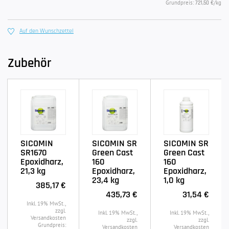
Grundpreis:
/kg
721,50 €
Auf den Wunschzettel
Zubehör
SICOMIN
SICOMIN SR
SICOMIN SR
SR1670
Green Cast
Green Cast
Epoxidharz,
160
160
21,3 kg
Epoxidharz,
Epoxidharz,
23,4 kg
1,0 kg
385,17 €
435,73 €
31,54 €
Inkl. 19% MwSt.,
zzgl.
Inkl. 19% MwSt.,
Inkl. 19% MwSt.,
Versandkosten
zzgl.
zzgl.
Grundpreis:
Versandkosten
Versandkosten