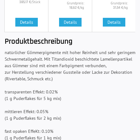
/Stück
385,17 €
Grundpreis:
Grundpreis:
/kg
/kg
18,62 €
31,54 €
Details
Details
Details
Produktbeschreibung
natürlicher Glimmerpigmente mit hoher Reinheit und sehr geringem
Schwermetallgehalt. Mit Titandioxid beschichtete Lamellenpartikel
aus Glimmer sind mit einem Farbpigment verbunden,
zur Herstellung verschiedener Gussteile oder Lacke zur Dekoration
(Rivertable, Schmuck etc.)
transparenten Effekt: 0.02%
(1 g Puderflakes für 5 kg mix)
mittleren Effekt: 0.05%
(1 g Puderflakes für 2 kg mix)
fast opaken EffeKt: 0.10%
(1 g Puderflakes für 1 kg mix)