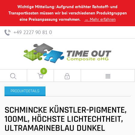
Wichtige Mitteilung: Aufgrund erhöhter Rohstoff- und
Transportkosten müssen wir bei verschiedenen Produktgruppen
eine Preisanpassung vornehmen.
→ Mehr erfahren
+49 2227 90 81 0
0
PRODUKTDETAILS
SCHMINCKE KÜNSTLER-PIGMENTE,
100ML, HÖCHSTE LICHTECHTHEIT,
ULTRAMARINEBLAU DUNKEL