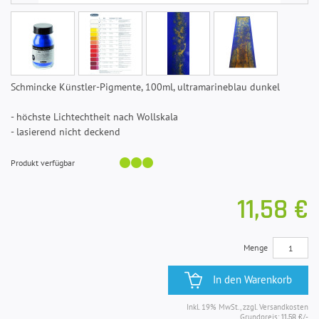
Schmincke Künstler-Pigmente, 100ml, ultramarineblau dunkel
- höchste Lichtechtheit nach Wollskala
- lasierend nicht deckend
Produkt verfügbar
11,58 €
Menge
In den Warenkorb
Inkl. 19% MwSt., zzgl. Versandkosten
Grundpreis:
/-
11,58 €