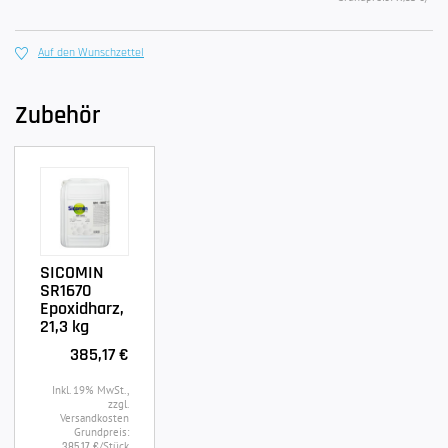
Auf den Wunschzettel
Zubehör
SICOMIN
SR1670
Epoxidharz,
21,3 kg
385,17 €
Inkl. 19% MwSt.,
zzgl.
Versandkosten
Grundpreis:
/Stück
385,17 €