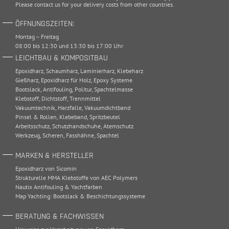
Please
contact
us for your delivery costs from other countries.
ÖFFNUNGSZEITEN:
Montag – Freitag
08:00 bis 12:30 und 13:30 bis 17:00 Uhr
LEICHTBAU & KOMPOSITBAU
Epoxidharz
,
Schaumharz
,
Laminierharz
,
Klebeharz
Gießharz
,
Epoxidharz für Holz
,
Epoxy Systeme
Bootslack
,
Antifouling
,
Politur
,
Spachtelmasse
Klebstoff
,
Dichtstoff
,
Trennmittel
Vakuumtechnik
,
Harzfalle
,
Vakuumdichtband
Pinsel & Rollen
,
Klebeband
,
Spritzbeutel
Arbeitsschutz
,
Schutzhandschuhe
,
Atemschutz
Werkzeug
,
Scheren
,
Fasshähne
,
Spachtel
MARKEN & HERSTELLER
Epoxidharz von Sicomin
Strukturelle MMA Klebstoffe von AEC Polymers
Nautix Antifouling & Yachtfarben
Map Yachting: Bootslack & Beschichtungssysteme
BERATUNG & FACHWISSEN