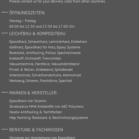
Please
contact
us for your delivery costs from other countries.
ÖFFNUNGSZEITEN:
Montag – Freitag
08:00 bis 12:30 und 13:30 bis 17:00 Uhr
LEICHTBAU & KOMPOSITBAU
Epoxidharz
,
Schaumharz
,
Laminierharz
,
Klebeharz
Gießharz
,
Epoxidharz für Holz
,
Epoxy Systeme
Bootslack
,
Antifouling
,
Politur
,
Spachtelmasse
Klebstoff
,
Dichtstoff
,
Trennmittel
Vakuumtechnik
,
Harzfalle
,
Vakuumdichtband
Pinsel & Rollen
,
Klebeband
,
Spritzbeutel
Arbeitsschutz
,
Schutzhandschuhe
,
Atemschutz
Werkzeug
,
Scheren
,
Fasshähne
,
Spachtel
MARKEN & HERSTELLER
Epoxidharz von Sicomin
Strukturelle MMA Klebstoffe von AEC Polymers
Nautix Antifouling & Yachtfarben
Map Yachting: Bootslack & Beschichtungssysteme
BERATUNG & FACHWISSEN
Hinweise zur Verarbeitung von Epoxidharz