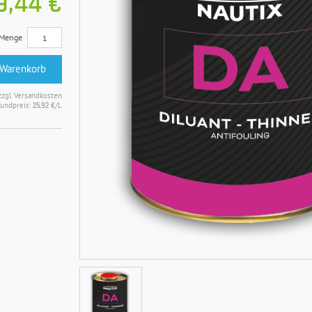
9,44 €
Menge
 Warenkorb
zzgl. Versandkosten
undpreis:
/L
25,92 €