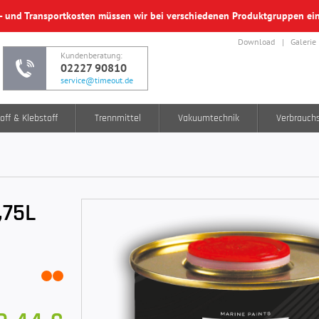
f- und Transportkosten müssen wir bei verschiedenen Produktgruppen e
Download
Galerie
Kundenberatung:
02227 90810
service@timeout.de
off & Klebstoff
Trennmittel
Vakuumtechnik
Verbrauch
,75L