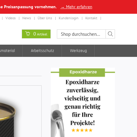
ine Preisanpassung vornehmen.
→ Mehr erfahren
Videos
News
Über Uns
Kundenlogin
Kontakt
0
Artikel
smaterial
Arbeitsschutz
Werkzeug