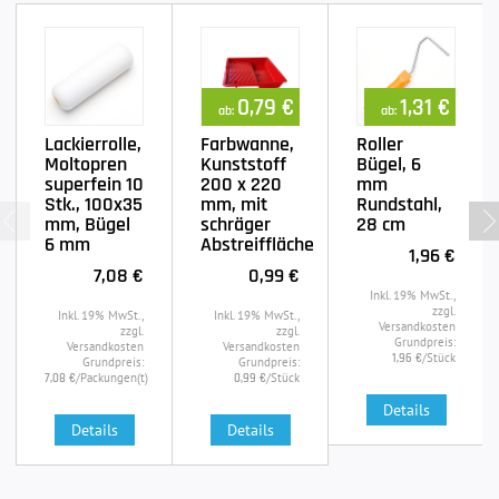
0,79 €
1,31 €
ab:
ab:
Lackierrolle,
Farbwanne,
Roller
Moltopren
Kunststoff
Bügel, 6
superfein 10
200 x 220
mm
Stk., 100x35
mm, mit
Rundstahl,
mm, Bügel
schräger
28 cm
6 mm
Abstreiffläche
1,96 €
7,08 €
0,99 €
Inkl. 19% MwSt.,
zzgl.
Inkl. 19% MwSt.,
Inkl. 19% MwSt.,
Versandkosten
zzgl.
zzgl.
Grundpreis:
Versandkosten
Versandkosten
/Stück
1,96 €
Grundpreis:
Grundpreis:
/Packungen(t)
/Stück
7,08 €
0,99 €
Details
Details
Details