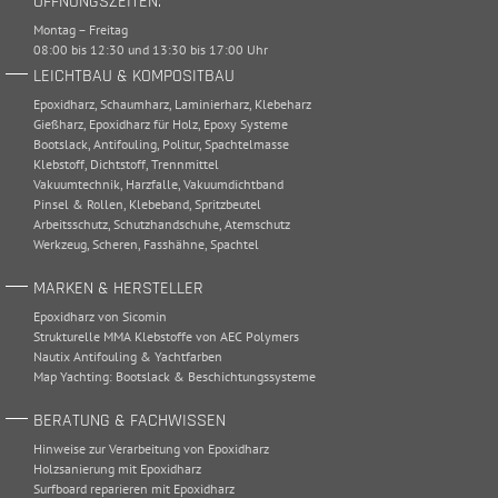
ÖFFNUNGSZEITEN:
Montag – Freitag
08:00 bis 12:30 und 13:30 bis 17:00 Uhr
LEICHTBAU & KOMPOSITBAU
Epoxidharz
,
Schaumharz
,
Laminierharz
,
Klebeharz
Gießharz
,
Epoxidharz für Holz
,
Epoxy Systeme
Bootslack
,
Antifouling
,
Politur
,
Spachtelmasse
Klebstoff
,
Dichtstoff
,
Trennmittel
Vakuumtechnik
,
Harzfalle
,
Vakuumdichtband
Pinsel & Rollen
,
Klebeband
,
Spritzbeutel
Arbeitsschutz
,
Schutzhandschuhe
,
Atemschutz
Werkzeug
,
Scheren
,
Fasshähne
,
Spachtel
MARKEN & HERSTELLER
Epoxidharz von Sicomin
Strukturelle MMA Klebstoffe von AEC Polymers
Nautix Antifouling & Yachtfarben
Map Yachting: Bootslack & Beschichtungssysteme
BERATUNG & FACHWISSEN
Hinweise zur Verarbeitung von Epoxidharz
Holzsanierung mit Epoxidharz
Surfboard reparieren mit Epoxidharz