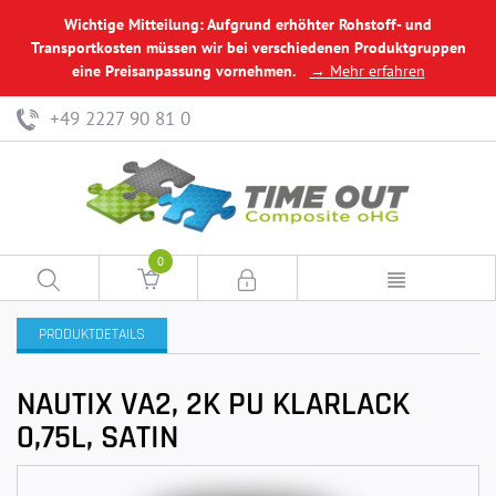
Wichtige Mitteilung: Aufgrund erhöhter Rohstoff- und
Transportkosten müssen wir bei verschiedenen Produktgruppen
eine Preisanpassung vornehmen.
→ Mehr erfahren
+49 2227 90 81 0
0
PRODUKTDETAILS
NAUTIX VA2, 2K PU KLARLACK
0,75L, SATIN