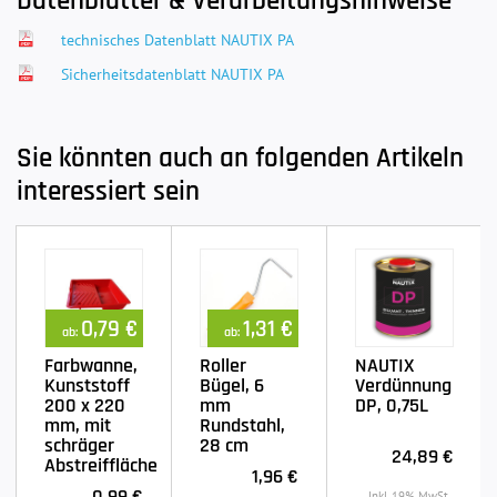
Datenblätter & Verarbeitungshinweise
technisches Datenblatt NAUTIX PA
Sicherheitsdatenblatt NAUTIX PA
Sie könnten auch an folgenden Artikeln
interessiert sein
0,79 €
1,31 €
ab:
ab:
Farbwanne,
Roller
NAUTIX
Kunststoff
Bügel, 6
Verdünnung
200 x 220
mm
DP, 0,75L
mm, mit
Rundstahl,
schräger
28 cm
24,89 €
Abstreiffläche
1,96 €
0,99 €
Inkl. 19% MwSt.,