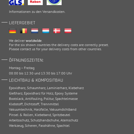
Informationen zu den
Versandkosten
.
LIEFERGEBIET
We deliver
worldwide
.
For the six shown countries the delivery costs are correctly preset.
Please
contact
us for your delivery costs from other countries.
ÖFFNUNGSZEITEN:
Montag – Freitag
08:00 bis 12:30 und 13:30 bis 17:00 Uhr
LEICHTBAU & KOMPOSITBAU
Epoxidharz
,
Schaumharz
,
Laminierharz
,
Klebeharz
Gießharz
,
Epoxidharz für Holz
,
Epoxy Systeme
Bootslack
,
Antifouling
,
Politur
,
Spachtelmasse
Klebstoff
,
Dichtstoff
,
Trennmittel
Vakuumtechnik
,
Harzfalle
,
Vakuumdichtband
Pinsel & Rollen
,
Klebeband
,
Spritzbeutel
Arbeitsschutz
,
Schutzhandschuhe
,
Atemschutz
Werkzeug
,
Scheren
,
Fasshähne
,
Spachtel