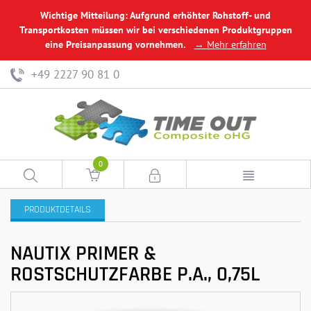
Wichtige Mitteilung: Aufgrund erhöhter Rohstoff- und
Transportkosten müssen wir bei verschiedenen Produktgruppen
eine Preisanpassung vornehmen.
→ Mehr erfahren
+49 2227 90 81 0
0
PRODUKTDETAILS
NAUTIX PRIMER &
ROSTSCHUTZFARBE P.A., 0,75L