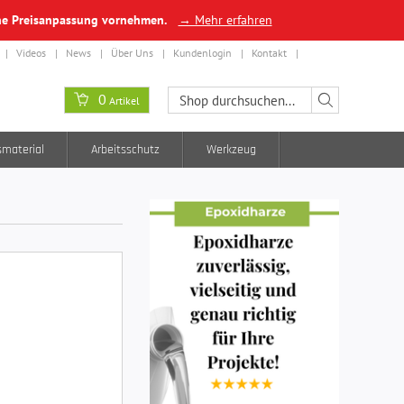
ine Preisanpassung vornehmen.
→ Mehr erfahren
Videos
News
Über Uns
Kundenlogin
Kontakt
0
Artikel
smaterial
Arbeitsschutz
Werkzeug