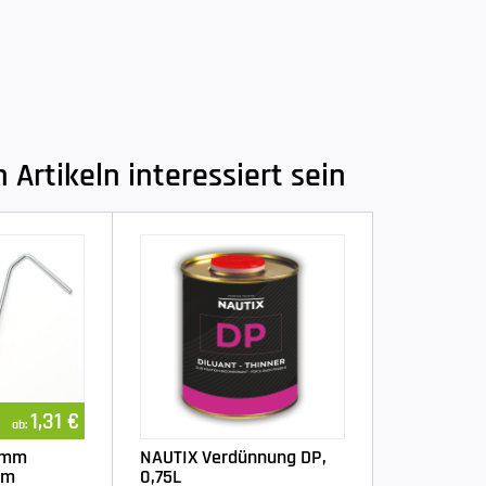
Artikeln interessiert sein
1,31 €
ab:
6 mm
NAUTIX Verdünnung DP,
cm
0,75L