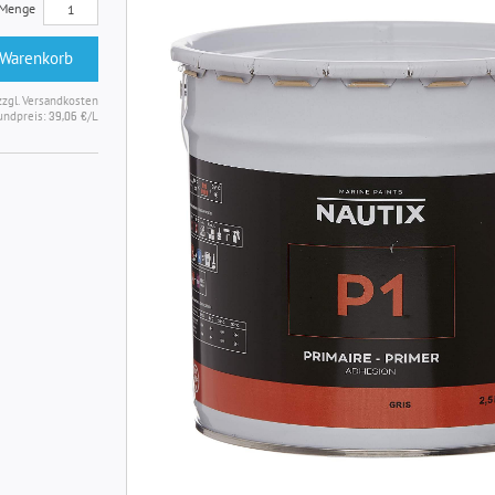
Menge
 Warenkorb
zzgl. Versandkosten
undpreis:
/L
39,06 €