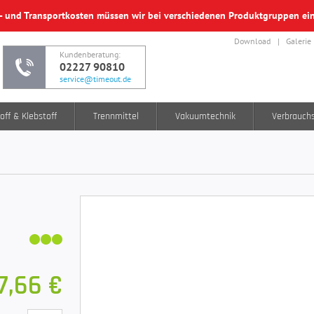
f- und Transportkosten müssen wir bei verschiedenen Produktgruppen e
Download
Galerie
Kundenberatung:
02227 90810
service@timeout.de
off & Klebstoff
Trennmittel
Vakuumtechnik
Verbrauch
7,66 €