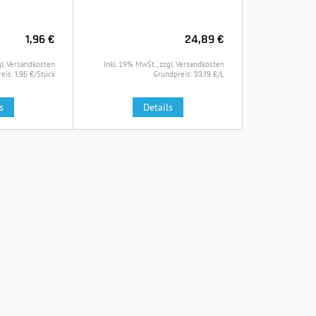
1,96 €
24,89 €
gl. Versandkosten
Inkl. 19% MwSt., zzgl. Versandkosten
eis:
/Stück
Grundpreis:
/L
1,96 €
33,19 €
s
Details