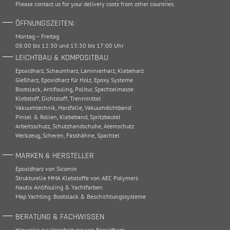
Please
contact
us for your delivery costs from other countries.
ÖFFNUNGSZEITEN:
Montag – Freitag
08:00 bis 12:30 und 13:30 bis 17:00 Uhr
LEICHTBAU & KOMPOSITBAU
Epoxidharz
,
Schaumharz
,
Laminierharz
,
Klebeharz
Gießharz
,
Epoxidharz für Holz
,
Epoxy Systeme
Bootslack
,
Antifouling
,
Politur
,
Spachtelmasse
Klebstoff
,
Dichtstoff
,
Trennmittel
Vakuumtechnik
,
Harzfalle
,
Vakuumdichtband
Pinsel & Rollen
,
Klebeband
,
Spritzbeutel
Arbeitsschutz
,
Schutzhandschuhe
,
Atemschutz
Werkzeug
,
Scheren
,
Fasshähne
,
Spachtel
MARKEN & HERSTELLER
Epoxidharz von Sicomin
Strukturelle MMA Klebstoffe von AEC Polymers
Nautix Antifouling & Yachtfarben
Map Yachting: Bootslack & Beschichtungssysteme
BERATUNG & FACHWISSEN
Hinweise zur Verarbeitung von Epoxidharz