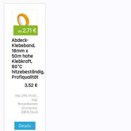
2,71 €
ab:
Abdeck-
Klebeband,
18mm x
50m hohe
Klebkraft,
80°C
hitzebeständig,
Profiqualität
3,52 €
Inkl. 19% MwSt.,
zzgl.
Versandkosten
Grundpreis:
/Stück
3,52 €
Details