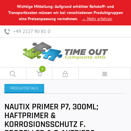
Wichtige Mitteilung: Aufgrund erhöhter Rohstoff- und
Transportkosten müssen wir bei verschiedenen Produktgruppen
eine Preisanpassung vornehmen.
→ Mehr erfahren
+49 2227 90 81 0
0
PRODUKTDETAILS
NAUTIX PRIMER P7, 300ML;
HAFTPRIMER &
KORROSIONSSCHUTZ F.