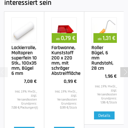
interessiert sein
0,79 €
1,31 €
ab:
ab:
Lackierrolle,
Farbwanne,
Roller
Moltopren
Kunststoff
Bügel, 6
superfein 10
200 x 220
mm
Stk., 100x35
mm, mit
Rundstahl,
mm, Bügel
schräger
28 cm
6 mm
Abstreiffläche
1,96 €
7,08 €
0,99 €
Inkl. 19% MwSt.,
zzgl.
Inkl. 19% MwSt.,
Inkl. 19% MwSt.,
Versandkosten
zzgl.
zzgl.
Grundpreis:
Versandkosten
Versandkosten
/Stück
1,96 €
Grundpreis:
Grundpreis:
/Packungen(t)
/Stück
7,08 €
0,99 €
Details