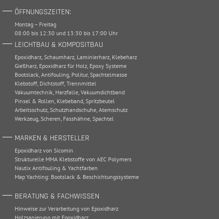
ÖFFNUNGSZEITEN:
Montag – Freitag
08:00 bis 12:30 und 13:30 bis 17:00 Uhr
LEICHTBAU & KOMPOSITBAU
Epoxidharz
,
Schaumharz
,
Laminierharz
,
Klebeharz
Gießharz
,
Epoxidharz für Holz
,
Epoxy Systeme
Bootslack
,
Antifouling
,
Politur
,
Spachtelmasse
Klebstoff
,
Dichtstoff
,
Trennmittel
Vakuumtechnik
,
Harzfalle
,
Vakuumdichtband
Pinsel & Rollen
,
Klebeband
,
Spritzbeutel
Arbeitsschutz
,
Schutzhandschuhe
,
Atemschutz
Werkzeug
,
Scheren
,
Fasshähne
,
Spachtel
MARKEN & HERSTELLER
Epoxidharz von Sicomin
Strukturelle MMA Klebstoffe von AEC Polymers
Nautix Antifouling & Yachtfarben
Map Yachting: Bootslack & Beschichtungssysteme
BERATUNG & FACHWISSEN
Hinweise zur Verarbeitung von Epoxidharz
Holzsanierung mit Epoxidharz