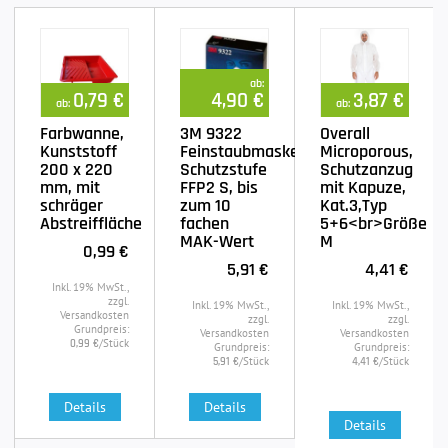
ab:
0,79 €
4,90 €
3,87 €
ab:
ab:
Farbwanne,
3M 9322
Overall
Kunststoff
Feinstaubmaske,
Microporous,
200 x 220
Schutzstufe
Schutzanzug
mm, mit
FFP2 S, bis
mit Kapuze,
schräger
zum 10
Kat.3,Typ
Abstreiffläche
fachen
5+6<br>Größe
MAK-Wert
M
0,99 €
5,91 €
4,41 €
Inkl. 19% MwSt.,
zzgl.
Inkl. 19% MwSt.,
Inkl. 19% MwSt.,
Versandkosten
zzgl.
zzgl.
Grundpreis:
Versandkosten
Versandkosten
/Stück
0,99 €
Grundpreis:
Grundpreis:
/Stück
/Stück
5,91 €
4,41 €
Details
Details
Details