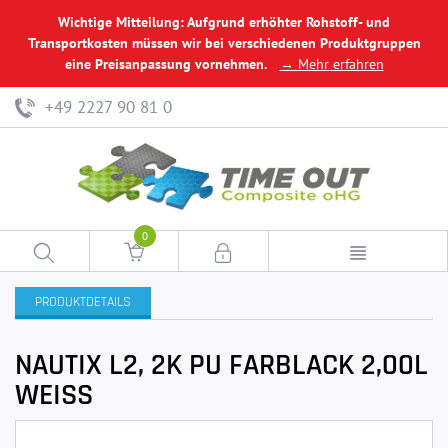
Wichtige Mitteilung: Aufgrund erhöhter Rohstoff- und
Transportkosten müssen wir bei verschiedenen Produktgruppen
eine Preisanpassung vornehmen.
→ Mehr erfahren
+49 2227 90 81 0
0
PRODUKTDETAILS
NAUTIX L2, 2K PU FARBLACK 2,00L
WEISS