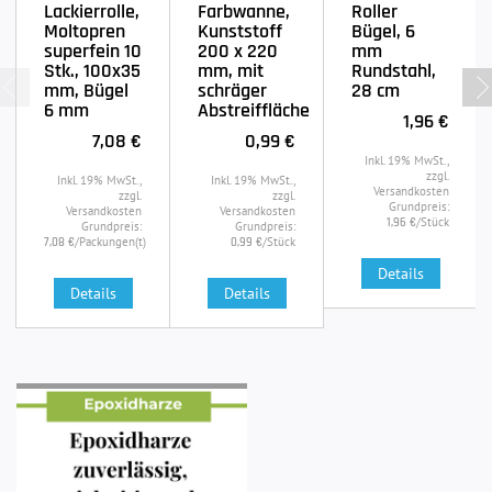
Lackierrolle,
Farbwanne,
Roller
Moltopren
Kunststoff
Bügel, 6
superfein 10
200 x 220
mm
Stk., 100x35
mm, mit
Rundstahl,
mm, Bügel
schräger
28 cm
6 mm
Abstreiffläche
1,96 €
7,08 €
0,99 €
Inkl. 19% MwSt.,
zzgl.
Inkl. 19% MwSt.,
Inkl. 19% MwSt.,
Versandkosten
zzgl.
zzgl.
Grundpreis:
Versandkosten
Versandkosten
/Stück
1,96 €
Grundpreis:
Grundpreis:
/Packungen(t)
/Stück
7,08 €
0,99 €
Details
Details
Details