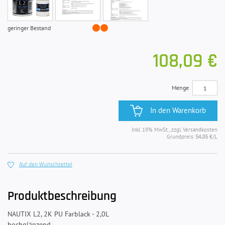
geringer Bestand
108,09 €
Menge
In den Warenkorb
Inkl. 19% MwSt., zzgl. Versandkosten
Grundpreis:
/L
54,05 €
Auf den Wunschzettel
Produktbeschreibung
NAUTIX L2, 2K PU Farblack - 2,0L
hochglänzend