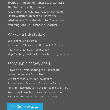
Bootslack
,
Antifouling
,
Politur
,
Spachtelmasse
Klebstoff
,
Dichtstoff
,
Trennmittel
Vakuumtechnik
,
Harzfalle
,
Vakuumdichtband
Pinsel & Rollen
,
Klebeband
,
Spritzbeutel
Arbeitsschutz
,
Schutzhandschuhe
,
Atemschutz
Werkzeug
,
Scheren
,
Fasshähne
,
Spachtel
MARKEN & HERSTELLER
Epoxidharz von Sicomin
Strukturelle MMA Klebstoffe von AEC Polymers
Nautix Antifouling & Yachtfarben
Map Yachting: Bootslack & Beschichtungssysteme
BERATUNG & FACHWISSEN
Hinweise zur Verarbeitung von Epoxidharz
Holzsanierung mit Epoxidharz
Surfboard reparieren mit Epoxidharz
Reparatur von Beton und Estrich mit Epoxy
Kunst mit Epoxidharz, Tische, Ringe mit Gießharz
Anleitung: Epoxidharz-Tisch mit Beleuchtung
Nautix Anleitung zur Bootsbeschichtung
Zum Newsletter