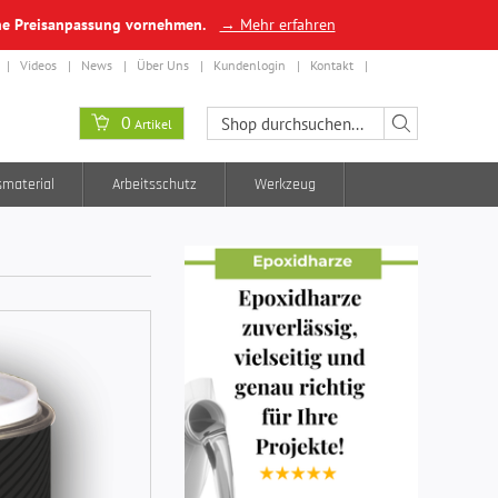
ine Preisanpassung vornehmen.
→ Mehr erfahren
Videos
News
Über Uns
Kundenlogin
Kontakt
0
Artikel
smaterial
Arbeitsschutz
Werkzeug