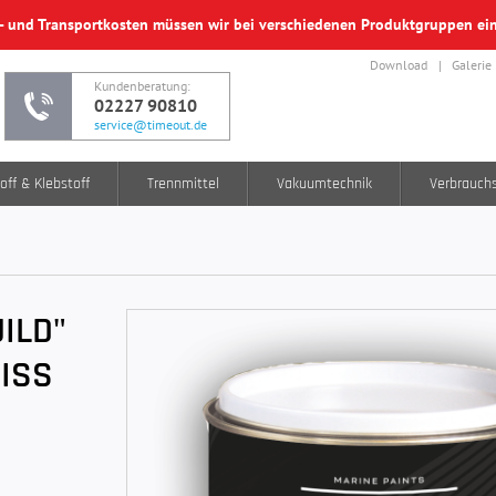
f- und Transportkosten müssen wir bei verschiedenen Produktgruppen e
Download
Galerie
Kundenberatung:
02227 90810
service@timeout.de
off & Klebstoff
Trennmittel
Vakuumtechnik
Verbrauch
UILD"
SS