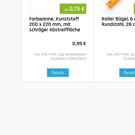
0,79 €
ab:
Farbwanne, Kunststoff
Roller Bügel, 
200 x 220 mm, mit
Rundstahl, 28 
schräger Abstreiffläche
0,99 €
Inkl. 19% MwSt., zzgl. Versandkosten
Inkl. 19% MwSt., zz
Grundpreis:
/Stück
Grundpr
0,99 €
Details
Detail