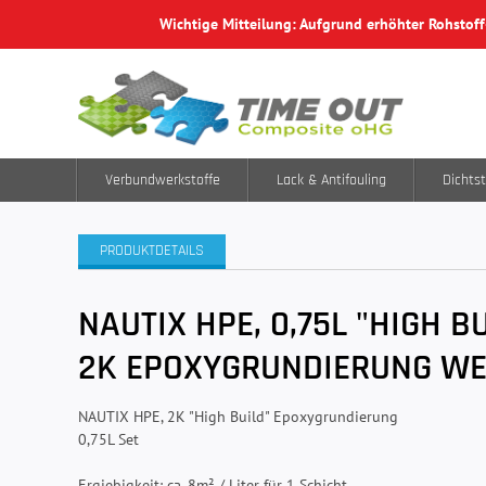
Wichtige Mitteilung: Aufgrund erhöhter Rohstof
Verbundwerkstoffe
Lack & Antifouling
Dichtst
PRODUKTDETAILS
NAUTIX HPE, 0,75L "HIGH B
2K EPOXYGRUNDIERUNG WEI
NAUTIX HPE, 2K "High Build" Epoxygrundierung
0,75L Set
Ergiebigkeit: ca. 8m² / Liter für 1 Schicht