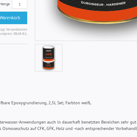
Menge
 Warenkorb
zzgl. Versandkosten
undpreis:
/L
59,44 €
fbare Epoxygrundierung, 2,5L Set; Farbton weiß,
Unterwasser-Anwendungen auch in dauerhaft benetzten Bereichen sehr gut
als Osmoseschutz auf CFK, GFK, Holz und -nach entsprechender Vorbehand