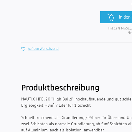
In den
Inkl. 19% MwSt., 
Gr
Auf den Wunschzettel
Produktbeschreibung
NAUTIX HPE, 2K "High Build" -hochaufbauende und gut schlei
Ergiebigkeit: ~8m² / Liter für 1 Schicht
Schnell trocknend, als Grundierung / Primer für Über- und 
zwei Schichten als normale Grundierung, ab fünf Schichten 
auf Aluminium -auch als Isolation- anwendbar