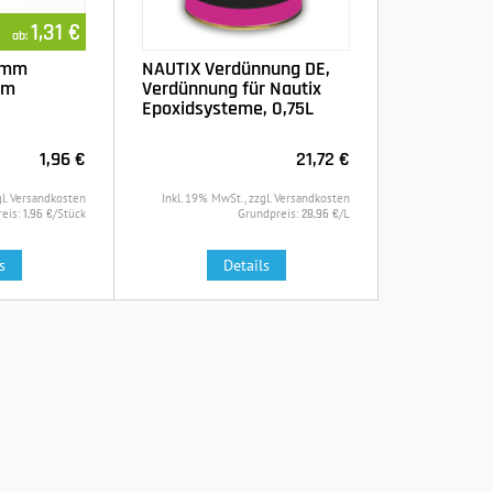
1,31 €
ab:
6 mm
NAUTIX Verdünnung DE,
cm
Verdünnung für Nautix
Epoxidsysteme, 0,75L
1,96 €
21,72 €
gl. Versandkosten
Inkl. 19% MwSt., zzgl. Versandkosten
eis:
/Stück
Grundpreis:
/L
1,96 €
28,96 €
s
Details