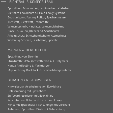
LEICHTBAU & KOMPOSITBAU
Epoxidharz
,
Schaumharz
,
Laminierharz
,
Klebeharz
Gießharz
,
Epoxidharz für Holz
,
Epoxy Systeme
Bootslack
,
Antifouling
,
Politur
,
Spachtelmasse
Klebstoff
,
Dichtstoff
,
Trennmittel
Vakuumtechnik
,
Harzfalle
,
Vakuumdichtband
Pinsel & Rollen
,
Klebeband
,
Spritzbeutel
Arbeitsschutz
,
Schutzhandschuhe
,
Atemschutz
Werkzeug
,
Scheren
,
Fasshähne
,
Spachtel
MARKEN & HERSTELLER
Epoxidharz von Sicomin
Strukturelle MMA Klebstoffe von AEC Polymers
Nautix Antifouling & Yachtfarben
Map Yachting: Bootslack & Beschichtungssysteme
BERATUNG & FACHWISSEN
Hinweise zur Verarbeitung von Epoxidharz
Holzsanierung mit Epoxidharz
Surfboard reparieren mit Epoxidharz
Reparatur von Beton und Estrich mit Epoxy
Kunst mit Epoxidharz, Tische, Ringe mit Gießharz
Anleitung: Epoxidharz-Tisch mit Beleuchtung