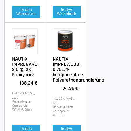
In den
In den
Warenkorb
Warenkorb
NAUTIX
NAUTIX
IMPREGARD,
IMPREWOOD,
2,5kg, 2K
0,75L, 1-
Epoxyharz
komponentige
Polyurethangrundierung
138,24 €
34,96 €
Inkl. 19% MwSt.,
zzgl.
Inkl. 19% MwSt.,
Versandkosten
zzgl.
Grundpreis:
Versandkosten
/Stück
138,24 €
Grundpreis:
/L
46,61 €
In den
In den