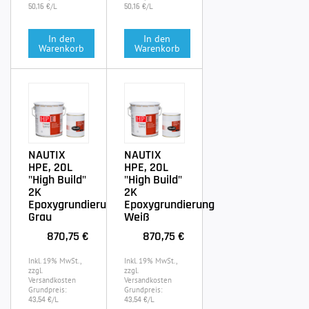
/L
/L
50,16 €
50,16 €
In den
In den
Warenkorb
Warenkorb
NAUTIX
NAUTIX
HPE, 20L
HPE, 20L
"High Build"
"High Build"
2K
2K
Epoxygrundierung
Epoxygrundierung
Grau
Weiß
870,75 €
870,75 €
Inkl. 19% MwSt.,
Inkl. 19% MwSt.,
zzgl.
zzgl.
Versandkosten
Versandkosten
Grundpreis:
Grundpreis:
/L
/L
43,54 €
43,54 €