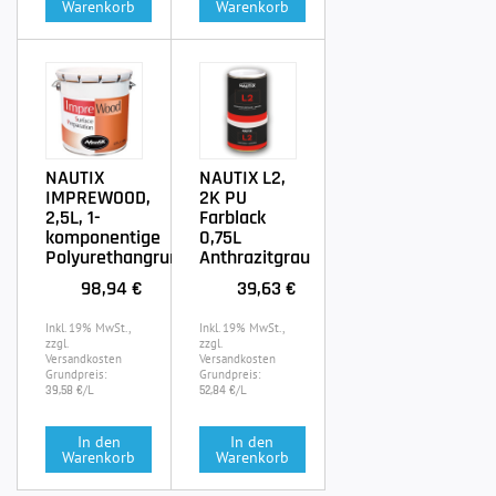
Warenkorb
Warenkorb
NAUTIX
NAUTIX L2,
IMPREWOOD,
2K PU
2,5L, 1-
Farblack
komponentige
0,75L
Polyurethangrundierung
Anthrazitgrau
98,94 €
39,63 €
Inkl. 19% MwSt.,
Inkl. 19% MwSt.,
zzgl.
zzgl.
Versandkosten
Versandkosten
Grundpreis:
Grundpreis:
/L
/L
39,58 €
52,84 €
In den
In den
Warenkorb
Warenkorb