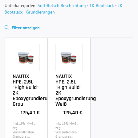
Unterkategorien:
Anti-Rutsch Beschichtung
-
1K Bootslack
-
2K
Bootslack
-
Grundierungen
Filter anzeigen
NAUTIX
NAUTIX
HPE, 2,5L
HPE, 2,5L
"High Build"
"High Build"
2K
2K
Epoxygrundierung
Epoxygrundierung
Grau
Weiß
125,40 €
125,40 €
Inkl. 19% MwSt.,
Inkl. 19% MwSt.,
zzgl.
zzgl.
Versandkosten
Versandkosten
Grundpreis:
Grundpreis: