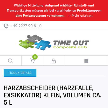
Wichtige Mitteilung: Aufgrund erhöhter Rohstoff- und
Transportkosten müssen wir bei verschiedenen Produktgruppen
eine Preisanpassung vornehmen.
→ Mehr erfahren
+49 2227 90 81 0
0
PRODUKTDETAILS
HARZABSCHEIDER (HARZFALLE,
EXSIKKATOR) KLEIN, VOLUMEN CA.
5 L