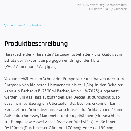
Inkl. 19% MwSt., zzgl. Versandkosten
Grundpreis:
/Stück
460,92 €
Auf den Wunschzettel
Produktbeschreibung
Harzabscheider / Harzfalle / Entgasungsbehälter / Exsikkator, zum
Schutz der Vakuumpumpe gegen eindringendes Harz
(PVC / Aluminium / Acrylglas)
Vakuumbehälter zum Schutz der Pumpe vor Kunstharzen oder zum
Entgasen von kleineren Harzmengen bis ca. 1,5kg. In den Behälter
kann ein Becher (z.B. 2300ml Becher, Art.Nr.: LW7023) eingesetzt
werden, um das Harz aufzufangen. Der Deckel ist durchsichtig, so
dass man rechtzeitig ein Überlaufen des Bechers erkennen kann.
Komplett mit Schnellverbinderanschlüssen für Schlauch mit 10mm
Außendurchmesser, Manometer und Kugelhähnen (Ein Anschluss
zur Pumpe sowie zwei Anschlüsse zum Werkstück). Maße innen:
D=190mm (Durchmesser Öffnung: 170mm); Höhe ca. 190mm;