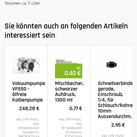
Volumen ca. 5 Liter
Sie könnten auch an folgenden Artikeln
interessiert sein
ab:
0,40 €
Vakuumpumpe
Mischbecher,
Schnellverbinder
VP550 -
schwarzer
gerade,
ölfreie
Aufdruck,
Einschraub,
Kolbenpumpe
1300 ml
1/4, für
Schlauch/Rohre
248,28 €
0,77 €
10mm
Aussendurchm.
Inkl. 19% MwSt.,
Inkl. 19% MwSt.,
zzgl.
zzgl.
2,95 €
Versandkosten
Versandkosten
Grundpreis:
Grundpreis:
Inkl. 19% MwSt.,
/Stück
/Stück
248,28 €
0,77 €