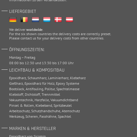
LIEFERGEBIET
We deliver
worldwide
.
For the six shown countries the delivery costs are correctly preset.
Please
contact
us for your delivery costs from other countries.
ÖFFNUNGSZEITEN:
Montag – Freitag
08:00 bis 12:30 und 13:30 bis 17:00 Uhr
LEICHTBAU & KOMPOSITBAU
Epoxidharz
,
Schaumharz
,
Laminierharz
,
Klebeharz
Gießharz
,
Epoxidharz für Holz
,
Epoxy Systeme
Bootslack
,
Antifouling
,
Politur
,
Spachtelmasse
Klebstoff
,
Dichtstoff
,
Trennmittel
Vakuumtechnik
,
Harzfalle
,
Vakuumdichtband
Pinsel & Rollen
,
Klebeband
,
Spritzbeutel
Arbeitsschutz
,
Schutzhandschuhe
,
Atemschutz
Werkzeug
,
Scheren
,
Fasshähne
,
Spachtel
MARKEN & HERSTELLER
Epoxidharz von Sicomin