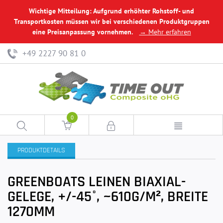
Wichtige Mitteilung: Aufgrund erhöhter Rohstoff- und
Transportkosten müssen wir bei verschiedenen Produktgruppen
eine Preisanpassung vornehmen.
→ Mehr erfahren
+49 2227 90 81 0
0
PRODUKTDETAILS
GREENBOATS LEINEN BIAXIAL-
GELEGE, +/-45°, ~610G/M², BREITE
1270MM