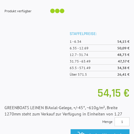
Produkt verfügbar
STAFFELPREISE:
1
-
6.34
54,15 €
6.35
-
12.69
50,09 €
12.7
-
31.74
48,73 €
31.75
-
63.49
47,37 €
63.5
-
571.49
34,38 €
Über 571.5
26,41 €
54,15 €
GREENBOATS LEINEN BiAxial-Gelege, +/-45°, ~610g/m², Breite
1270mm steht zum Verkauf zur Verfügung in Einheiten von 1.27
Menge