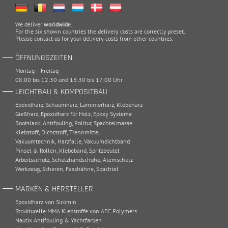
We deliver
worldwide
.
For the six shown countries the delivery costs are correctly preset.
Please
contact
us for your delivery costs from other countries.
ÖFFNUNGSZEITEN:
Montag – Freitag
08:00 bis 12:30 und 13:30 bis 17:00 Uhr
LEICHTBAU & KOMPOSITBAU
Epoxidharz
,
Schaumharz
,
Laminierharz
,
Klebeharz
Gießharz
,
Epoxidharz für Holz
,
Epoxy Systeme
Bootslack
,
Antifouling
,
Politur
,
Spachtelmasse
Klebstoff
,
Dichtstoff
,
Trennmittel
Vakuumtechnik
,
Harzfalle
,
Vakuumdichtband
Pinsel & Rollen
,
Klebeband
,
Spritzbeutel
Arbeitsschutz
,
Schutzhandschuhe
,
Atemschutz
Werkzeug
,
Scheren
,
Fasshähne
,
Spachtel
MARKEN & HERSTELLER
Epoxidharz von Sicomin
Strukturelle MMA Klebstoffe von AEC Polymers
Nautix Antifouling & Yachtfarben