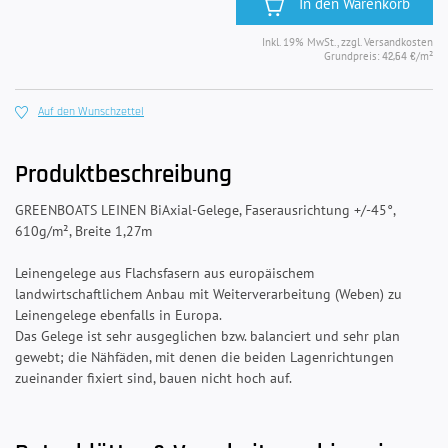
In den Warenkorb
Inkl. 19% MwSt., zzgl. Versandkosten
Grundpreis:
/m²
42,64 €
Auf den Wunschzettel
Produktbeschreibung
GREENBOATS LEINEN BiAxial-Gelege, Faserausrichtung +/-45°,
610g/m², Breite 1,27m
Leinengelege aus Flachsfasern aus europäischem
landwirtschaftlichem Anbau mit Weiterverarbeitung (Weben) zu
Leinengelege ebenfalls in Europa.
Das Gelege ist sehr ausgeglichen bzw. balanciert und sehr plan
gewebt; die Nähfäden, mit denen die beiden Lagenrichtungen
zueinander fixiert sind, bauen nicht hoch auf.