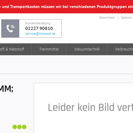
f- und Transportkosten müssen wir bei verschiedenen Produktgruppen e
Download
Galerie
Kundenberatung:
02227 90810
service@timeout.de
off & Klebstoff
Trennmittel
Vakuumtechnik
Verbrauch
MM;