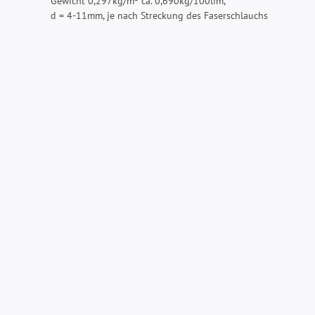
Gewicht 0,297kg/m² ca. 0,690kg/100lfm,
d = 4-11mm, je nach Streckung des Faserschlauchs