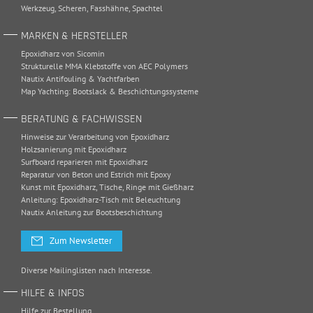
Werkzeug
,
Scheren
,
Fasshähne
,
Spachtel
MARKEN & HERSTELLER
Epoxidharz von Sicomin
Strukturelle MMA Klebstoffe von AEC Polymers
Nautix Antifouling & Yachtfarben
Map Yachting: Bootslack & Beschichtungssysteme
BERATUNG & FACHWISSEN
Hinweise zur Verarbeitung von Epoxidharz
Holzsanierung mit Epoxidharz
Surfboard reparieren mit Epoxidharz
Reparatur von Beton und Estrich mit Epoxy
Kunst mit Epoxidharz, Tische, Ringe mit Gießharz
Anleitung: Epoxidharz-Tisch mit Beleuchtung
Nautix Anleitung zur Bootsbeschichtung
Zum Newsletter
Diverse Mailinglisten nach Interesse.
HILFE & INFOS
Hilfe zur Bestellung