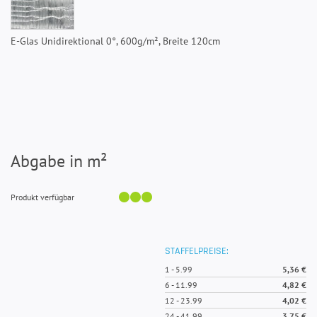
E-Glas Unidirektional 0°, 600g/m², Breite 120cm
Abgabe in m²
Produkt verfügbar
STAFFELPREISE:
1
-
5.99
5,36 €
6
-
11.99
4,82 €
12
-
23.99
4,02 €
24
-
41.99
3,75 €