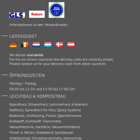
Informationen zu den
Versandkosten
.
LIEFERGEBIET
We deliver
worldwide
.
For the six shown countries the delivery costs are correctly preset.
Please
contact
us for your delivery costs from other countries.
ÖFFNUNGSZEITEN:
Montag – Freitag
08:00 bis 12:30 und 13:30 bis 17:00 Uhr
LEICHTBAU & KOMPOSITBAU
Epoxidharz
,
Schaumharz
,
Laminierharz
,
Klebeharz
Gießharz
,
Epoxidharz für Holz
,
Epoxy Systeme
Bootslack
,
Antifouling
,
Politur
,
Spachtelmasse
Klebstoff
,
Dichtstoff
,
Trennmittel
Vakuumtechnik
,
Harzfalle
,
Vakuumdichtband
Pinsel & Rollen
,
Klebeband
,
Spritzbeutel
Arbeitsschutz
,
Schutzhandschuhe
,
Atemschutz