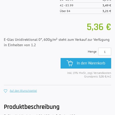
42
-
83.99
3,49 €
Über 84
3,21 €
5,36 €
E-Glas Unidirektional 0°, 600g/m² steht zum Verkauf zur Verfügung
in Einheiten von 1.2
Menge
In den Warenkorb
Inkl. 19% MwSt., zzgl. Versandkosten
Grundpreis:
/m2
5,36 €
Auf den Wunschzettel
Produktbeschreibung