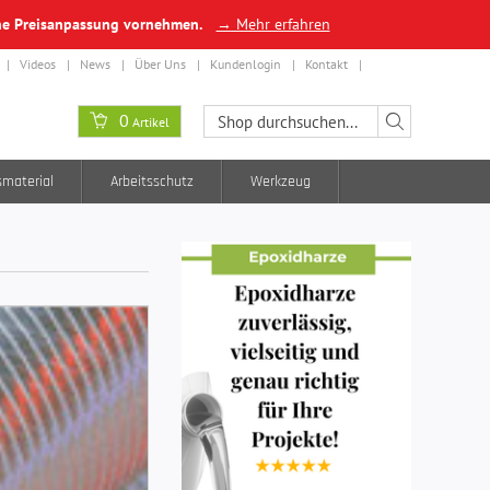
ine Preisanpassung vornehmen.
→ Mehr erfahren
Videos
News
Über Uns
Kundenlogin
Kontakt
0
Artikel
smaterial
Arbeitsschutz
Werkzeug