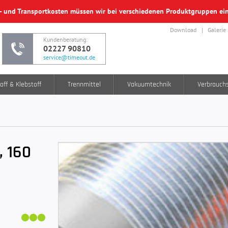
f- und Transportkosten müssen wir bei verschiedenen Produktgruppen e
Download
Galerie
Kundenberatung:
02227 90810
service@timeout.de
off & Klebstoff
Trennmittel
Vakuumtechnik
Verbrauch
, 160