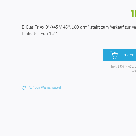
1
E-Glas TriAx 0°/+45°/-45°, 160 g/m² steht zum Verkauf zur V
Einheiten von 1.27
In den
Inkl. 19% MwSt., 
Gr
Auf den Wunschzettel