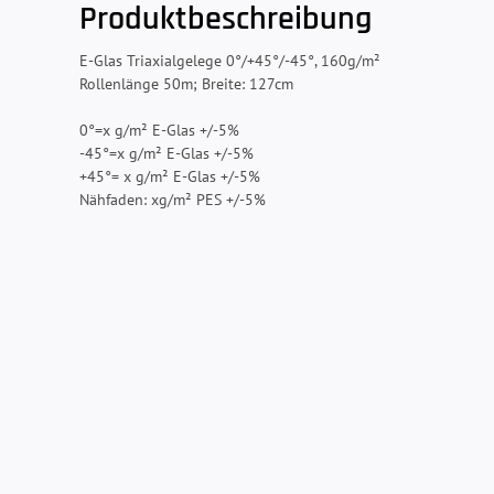
Produktbeschreibung
E-Glas Triaxialgelege 0°/+45°/-45°, 160g/m²
Rollenlänge 50m; Breite: 127cm
0°=x g/m² E-Glas +/-5%
-45°=x g/m² E-Glas +/-5%
+45°= x g/m² E-Glas +/-5%
Nähfaden: xg/m² PES +/-5%