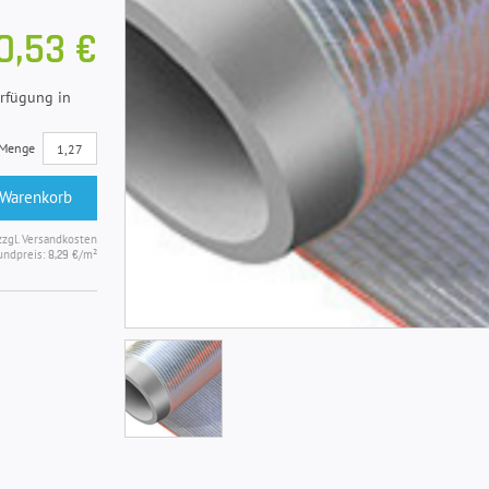
0,53 €
erfügung in
Menge
 Warenkorb
zzgl. Versandkosten
undpreis:
/m²
8,29 €