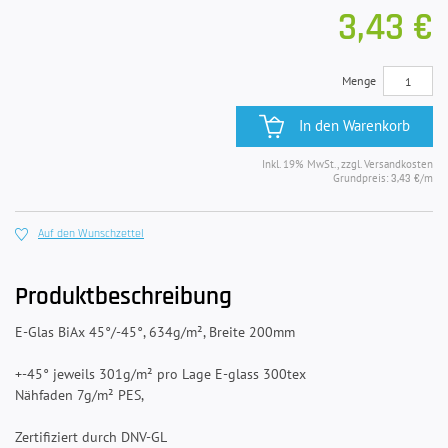
3,43 €
Menge
In den Warenkorb
Inkl. 19% MwSt., zzgl. Versandkosten
Grundpreis:
/m
3,43 €
Auf den Wunschzettel
Produktbeschreibung
E-Glas BiAx 45°/-45°, 634g/m², Breite 200mm
+-45° jeweils 301g/m² pro Lage E-glass 300tex
Nähfaden 7g/m² PES,
Zertifiziert durch DNV-GL