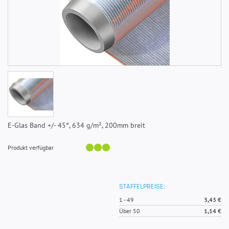
E-Glas Band +/- 45°, 634 g/m², 200mm breit
Produkt verfügbar
STAFFELPREISE:
1
-
49
3,43 €
Über 50
1,14 €