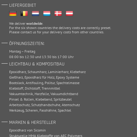
LIEFERGEBIET
We deliver
worldwide
.
For the six shown countries the delivery costs are correctly preset.
Please
contact
us for your delivery costs from other countries.
ÖFFNUNGSZEITEN:
Montag – Freitag
08:00 bis 12:30 und 13:30 bis 17:00 Uhr
LEICHTBAU & KOMPOSITBAU
Epoxidharz
,
Schaumharz
,
Laminierharz
,
Klebeharz
Gießharz
,
Epoxidharz für Holz
,
Epoxy Systeme
Bootslack
,
Antifouling
,
Politur
,
Spachtelmasse
Klebstoff
,
Dichtstoff
,
Trennmittel
Vakuumtechnik
,
Harzfalle
,
Vakuumdichtband
Pinsel & Rollen
,
Klebeband
,
Spritzbeutel
Arbeitsschutz
,
Schutzhandschuhe
,
Atemschutz
Werkzeug
,
Scheren
,
Fasshähne
,
Spachtel
MARKEN & HERSTELLER
Epoxidharz von Sicomin
Strukturelle MMA Klebstoffe von AEC Polymers