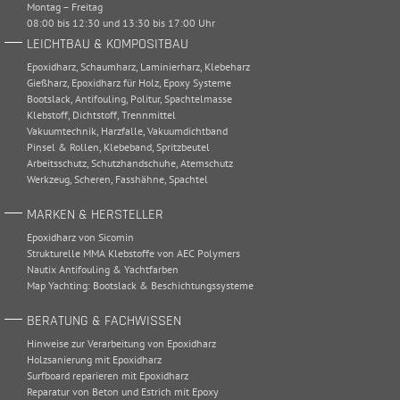
Montag – Freitag
08:00 bis 12:30 und 13:30 bis 17:00 Uhr
LEICHTBAU & KOMPOSITBAU
Epoxidharz
,
Schaumharz
,
Laminierharz
,
Klebeharz
Gießharz
,
Epoxidharz für Holz
,
Epoxy Systeme
Bootslack
,
Antifouling
,
Politur
,
Spachtelmasse
Klebstoff
,
Dichtstoff
,
Trennmittel
Vakuumtechnik
,
Harzfalle
,
Vakuumdichtband
Pinsel & Rollen
,
Klebeband
,
Spritzbeutel
Arbeitsschutz
,
Schutzhandschuhe
,
Atemschutz
Werkzeug
,
Scheren
,
Fasshähne
,
Spachtel
MARKEN & HERSTELLER
Epoxidharz von Sicomin
Strukturelle MMA Klebstoffe von AEC Polymers
Nautix Antifouling & Yachtfarben
Map Yachting: Bootslack & Beschichtungssysteme
BERATUNG & FACHWISSEN
Hinweise zur Verarbeitung von Epoxidharz
Holzsanierung mit Epoxidharz
Surfboard reparieren mit Epoxidharz
Reparatur von Beton und Estrich mit Epoxy