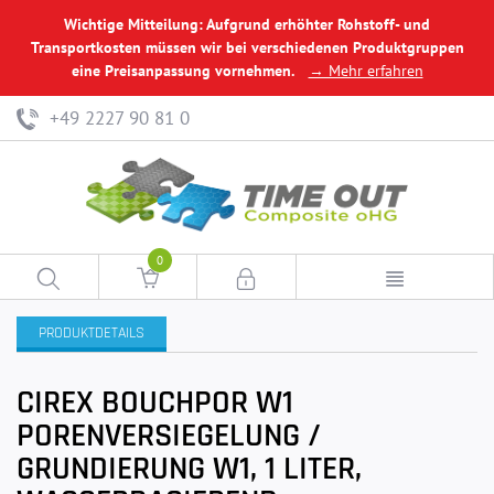
Wichtige Mitteilung: Aufgrund erhöhter Rohstoff- und
Transportkosten müssen wir bei verschiedenen Produktgruppen
eine Preisanpassung vornehmen.
→ Mehr erfahren
+49 2227 90 81 0
0
PRODUKTDETAILS
CIREX BOUCHPOR W1
PORENVERSIEGELUNG /
GRUNDIERUNG W1, 1 LITER,