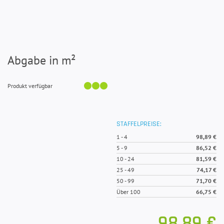
Abgabe in m²
Produkt verfügbar
STAFFELPREISE:
1
-
4
98,89 €
5
-
9
86,52 €
10
-
24
81,59 €
25
-
49
74,17 €
50
-
99
71,70 €
Über 100
66,75 €
98,89 €