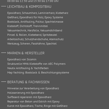
08:00 bis 12:30 und 13:30 bis 17:00 Uhr
LEICHTBAU & KOMPOSITBAU
Epoxidharz
,
Schaumharz
,
Laminierharz
,
Klebeharz
Gießharz
,
Epoxidharz für Holz
,
Epoxy Systeme
Bootslack
,
Antifouling
,
Politur
,
Spachtelmasse
Klebstoff
,
Dichtstoff
,
Trennmittel
Vakuumtechnik
,
Harzfalle
,
Vakuumdichtband
Pinsel & Rollen
,
Klebeband
,
Spritzbeutel
Arbeitsschutz
,
Schutzhandschuhe
,
Atemschutz
Werkzeug
,
Scheren
,
Fasshähne
,
Spachtel
MARKEN & HERSTELLER
Epoxidharz von Sicomin
Strukturelle MMA Klebstoffe von AEC Polymers
Nautix Antifouling & Yachtfarben
Map Yachting: Bootslack & Beschichtungssysteme
BERATUNG & FACHWISSEN
Hinweise zur Verarbeitung von Epoxidharz
Holzsanierung mit Epoxidharz
Surfboard reparieren mit Epoxidharz
Reparatur von Beton und Estrich mit Epoxy
Kunst mit Epoxidharz, Tische, Ringe mit Gießharz