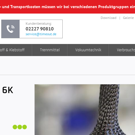
f- und Transportkosten müssen wir bei verschiedenen Produktgruppen e
Download
Galerie
Kundenberatung:
02227 90810
service@timeout.de
off & Klebstoff
Trennmittel
Vakuumtechnik
Verbrauch
 6K