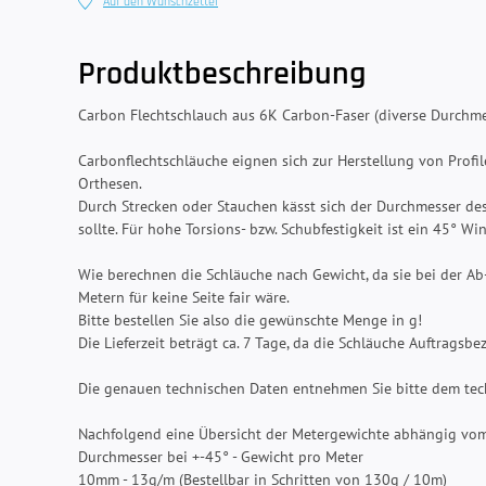
Auf den Wunschzettel
Produktbeschreibung
Carbon Flechtschlauch aus 6K Carbon-Faser (diverse Durchmes
Carbonflechtschläuche eignen sich zur Herstellung von Profile
Orthesen.
Durch Strecken oder Stauchen kässt sich der Durchmesser des
sollte. Für hohe Torsions- bzw. Schubfestigkeit ist ein 45° Wi
Wie berechnen die Schläuche nach Gewicht, da sie bei der A
Metern für keine Seite fair wäre.
Bitte bestellen Sie also die gewünschte Menge in g!
Die Lieferzeit beträgt ca. 7 Tage, da die Schläuche Auftragsb
Die genauen technischen Daten entnehmen Sie bitte dem tec
Nachfolgend eine Übersicht der Metergewichte abhängig vo
Durchmesser bei +-45° - Gewicht pro Meter
10mm - 13g/m (Bestellbar in Schritten von 130g / 10m)