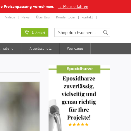
ine Preisanpassung vornehmen.
→ Mehr erfahren
Videos
News
Über Uns
Kundenlogin
Kontakt
0
Artikel
smaterial
Arbeitsschutz
Werkzeug