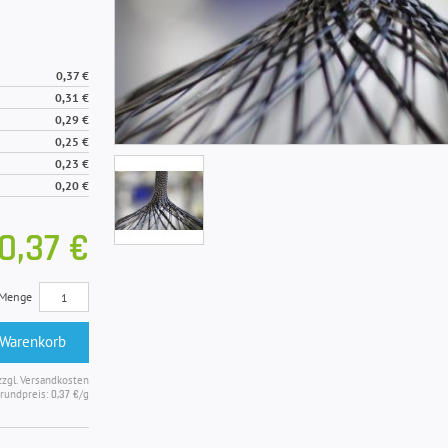
0,37 €
0,31 €
0,29 €
0,25 €
0,23 €
0,20 €
0,37 €
Menge
 Warenkorb
zzgl. Versandkosten
rundpreis:
/g
0,37 €