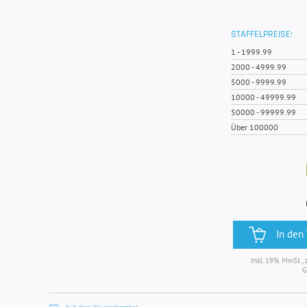
STAFFELPREISE:
1
-
1999.99
2000
-
4999.99
5000
-
9999.99
10000
-
49999.99
50000
-
99999.99
Über 100000
In den
Inkl. 19% MwSt., 
G