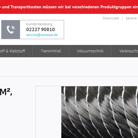
f- und Transportkosten müssen wir bei verschiedenen Produktgruppen e
Download
Galerie
Kundenberatung:
02227 90810
service@timeout.de
off & Klebstoff
Trennmittel
Vakuumtechnik
Verbrauch
M²,