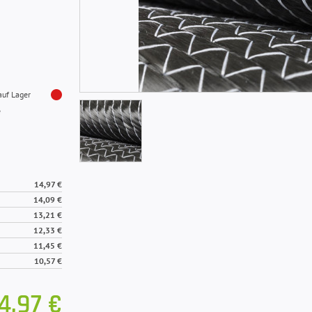
auf Lager
e
14,97 €
14,09 €
13,21 €
12,33 €
11,45 €
10,57 €
4,97 €