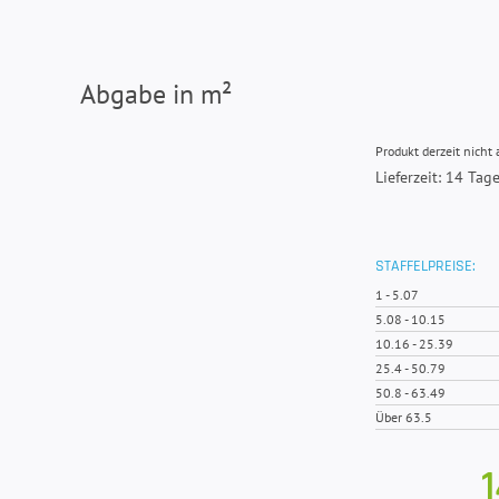
Abgabe in m²
Produkt derzeit nicht 
Lieferzeit: 14 Tag
STAFFELPREISE:
1
-
5.07
5.08
-
10.15
10.16
-
25.39
25.4
-
50.79
50.8
-
63.49
Über 63.5
1