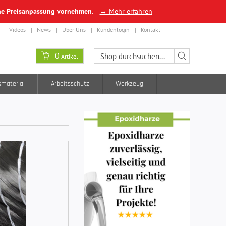
ine Preisanpassung vornehmen.
→ Mehr erfahren
Videos
News
Über Uns
Kundenlogin
Kontakt
0
Artikel
smaterial
Arbeitsschutz
Werkzeug