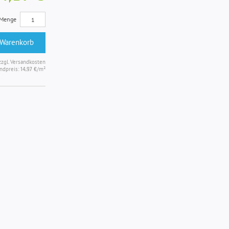
Menge
 Warenkorb
zzgl. Versandkosten
ndpreis:
/m²
14,97 €