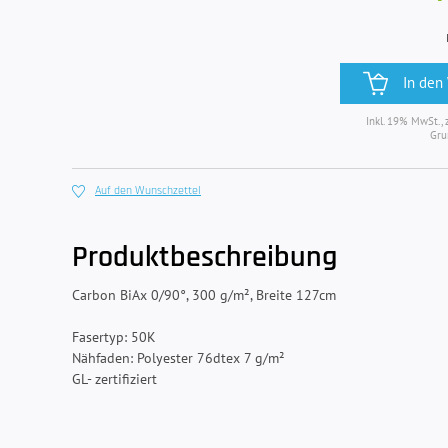
In den
Inkl. 19% MwSt., 
Gru
Auf den Wunschzettel
Produktbeschreibung
Carbon BiAx 0/90°, 300 g/m², Breite 127cm
Fasertyp: 50K
Nähfaden: Polyester 76dtex 7 g/m²
GL- zertifiziert