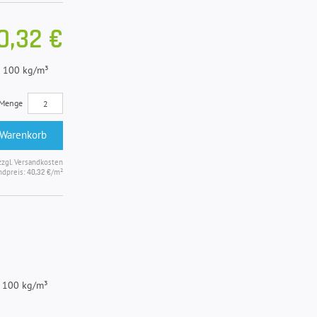
0,32 €
e 100 kg/m³
Menge
 Warenkorb
zzgl. Versandkosten
ndpreis:
/m²
40,32 €
e 100 kg/m³