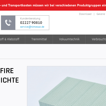
f- und Transportkosten müssen wir bei verschiedenen Produktgruppen e
Download
Galerie
Kundenberatung:
02227 90810
service@timeout.de
off & Klebstoff
Trennmittel
Vakuumtechnik
Verbrauch
FIRE
DICHTE