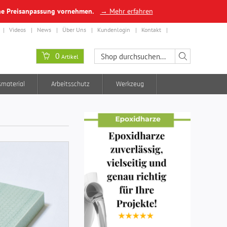
ine Preisanpassung vornehmen.
→ Mehr erfahren
Videos
News
Über Uns
Kundenlogin
Kontakt
0
Artikel
smaterial
Arbeitsschutz
Werkzeug