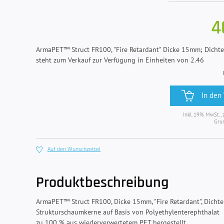
4
ArmaPET™ Struct FR100, "Fire Retardant" Dicke 15mm; Dicht
steht zum Verkauf zur Verfügung in Einheiten von 2.46
In den
Inkl. 19% MwSt., 
Gru
Auf den Wunschzettel
Produktbeschreibung
ArmaPET™ Struct FR100, Dicke 15mm, "Fire Retardant", Dicht
Strukturschaumkerne auf Basis von Polyethylenterephthalat
zu 100 % aus wiederverwertetem PET hergestellt