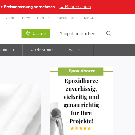
ine Preisanpassung vornehmen.
→ Mehr erfahren
Videos
News
Über Uns
Kundenlogin
Kontakt
0
Artikel
smaterial
Arbeitsschutz
Werkzeug