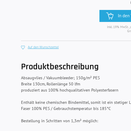
In den
Inkl. 19% MwSt., 
Gr
Auf den Wunschzettel
Produktbeschreibung
Absaugvlies / Vakuumbleeder; 150g/m² PES
Breite 130cm, Rollenlänge 50 lfm
produziert aus 100% hochqualitativen Polyesterfasern
Enthält keine chemischen Bindemittel, somit ist ein stetiger
Faser 100% PES / Gebrauchstemperatur bis 185°C
Bestellung in Schritten von 1,3m² möglich: