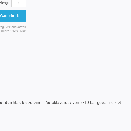
Menge
 Warenkorb
zzgl. Versandkosten
undpreis:
/m²
6,22 €
 Luftdurchlaß bis zu einem Autoklavdruck von 8-10 bar gewährleistet