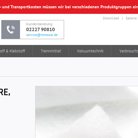
f- und Transportkosten müssen wir bei verschiedenen Produktgruppen e
Download
Galerie
Kundenberatung:
02227 90810
service@timeout.de
off & Klebstoff
Trennmittel
Vakuumtechnik
Verbrauch
RE,