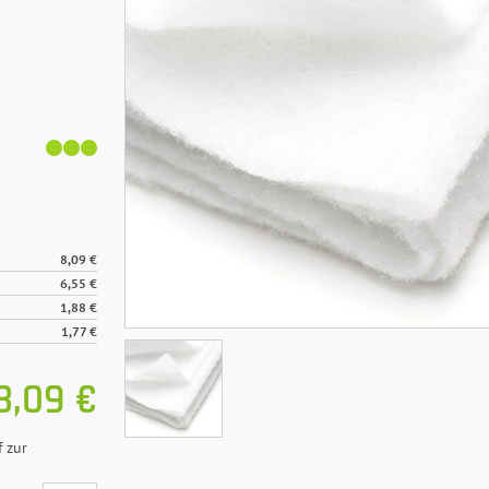
8,09 €
6,55 €
1,88 €
1,77 €
8,09 €
 zur