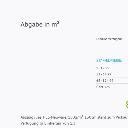
Abgabe in m²
Produkt verfügbar
STAFFELPREISE:
1
-
12.99
13
-
64.99
65
-
324.99
Über 325
Absaugvlies, PES-Neuware, 150g/m² 130cm steht zum Verkauf
Verfügung in Einheiten von 1.3