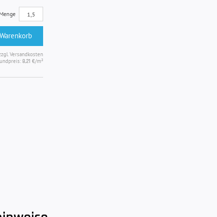
Menge
 Warenkorb
zzgl. Versandkosten
undpreis:
/m²
8,21 €