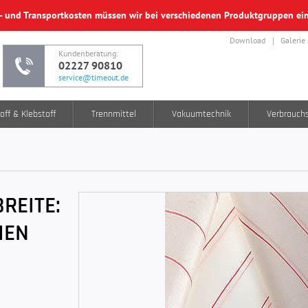
f- und Transportkosten müssen wir bei verschiedenen Produktgruppen e
Download
Galerie
Kundenberatung:
02227 90810
service@timeout.de
off & Klebstoff
Trennmittel
Vakuumtechnik
Verbrauch
REITE:
HEN