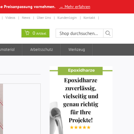
ine Preisanpassung vornehmen.
→ Mehr erfahren
Videos
News
Über Uns
Kundenlogin
Kontakt
0
Artikel
smaterial
Arbeitsschutz
Werkzeug