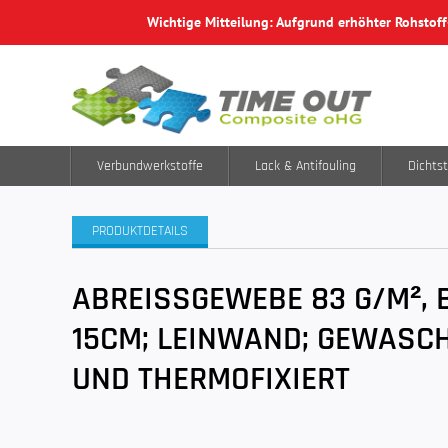
Wichtige Mitteilung: Aufgrund erhöhter Rohstof
Verbundwerkstoffe
Lack & Antifouling
Dichtst
PRODUKTDETAILS
ABREISSGEWEBE 83 G/M², B
15CM; LEINWAND; GEWASC
UND THERMOFIXIERT