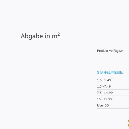
Abgabe in m²
Produkt verfügbar
STAFFELPREISE:
1.5
-
1.49
1.5
-
7.49
7.5
-
14.99
15
-
29.99
Über 30