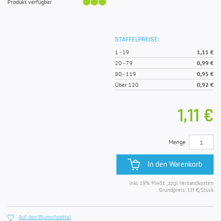
Produkt verfügbar
STAFFELPREISE:
1
-
19
1,11 €
20
-
79
0,99 €
80
-
119
0,95 €
Über 120
0,92 €
1,11 €
Menge
In den Warenkorb
Inkl. 19% MwSt., zzgl. Versandkosten
Grundpreis:
/Stück
1,11 €
Auf den Wunschzettel