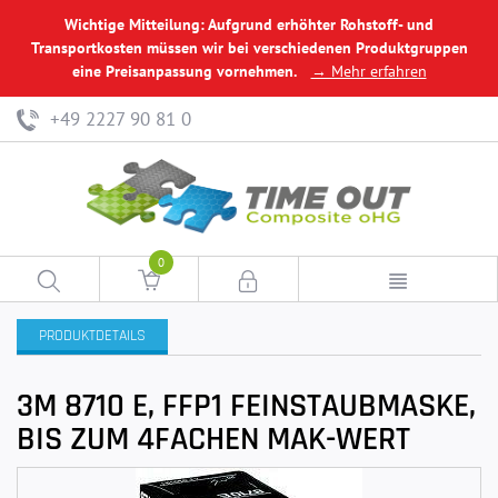
Wichtige Mitteilung: Aufgrund erhöhter Rohstoff- und
Transportkosten müssen wir bei verschiedenen Produktgruppen
eine Preisanpassung vornehmen.
→ Mehr erfahren
+49 2227 90 81 0
0
PRODUKTDETAILS
3M 8710 E, FFP1 FEINSTAUBMASKE,
BIS ZUM 4FACHEN MAK-WERT