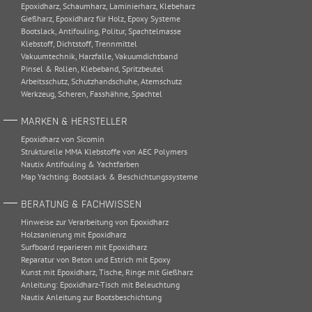
Epoxidharz
,
Schaumharz
,
Laminierharz
,
Klebeharz
Gießharz
,
Epoxidharz für Holz
,
Epoxy Systeme
Bootslack
,
Antifouling
,
Politur
,
Spachtelmasse
Klebstoff
,
Dichtstoff
,
Trennmittel
Vakuumtechnik
,
Harzfalle
,
Vakuumdichtband
Pinsel & Rollen
,
Klebeband
,
Spritzbeutel
Arbeitsschutz
,
Schutzhandschuhe
,
Atemschutz
Werkzeug
,
Scheren
,
Fasshähne
,
Spachtel
MARKEN & HERSTELLER
Epoxidharz von Sicomin
Strukturelle MMA Klebstoffe von AEC Polymers
Nautix Antifouling & Yachtfarben
Map Yachting: Bootslack & Beschichtungssysteme
BERATUNG & FACHWISSEN
Hinweise zur Verarbeitung von Epoxidharz
Holzsanierung mit Epoxidharz
Surfboard reparieren mit Epoxidharz
Reparatur von Beton und Estrich mit Epoxy
Kunst mit Epoxidharz, Tische, Ringe mit Gießharz
Anleitung: Epoxidharz-Tisch mit Beleuchtung
Nautix Anleitung zur Bootsbeschichtung