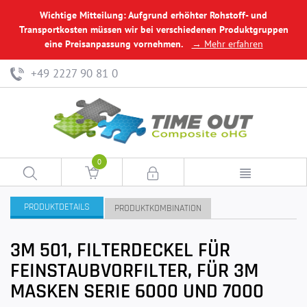
Wichtige Mitteilung: Aufgrund erhöhter Rohstoff- und
Transportkosten müssen wir bei verschiedenen Produktgruppen
eine Preisanpassung vornehmen.
→ Mehr erfahren
+49 2227 90 81 0
0
PRODUKTDETAILS
PRODUKTKOMBINATION
3M 501, FILTERDECKEL FÜR
FEINSTAUBVORFILTER, FÜR 3M
MASKEN SERIE 6000 UND 7000