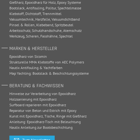
Gießharz
,
Epoxidharz für Holz
,
Epoxy Systeme
Bootslack
,
Antifouling
,
Politur
,
Spachtelmasse
Klebstoff
,
Dichtstoff
,
Trennmittel
Vakuumtechnik
,
Harzfalle
,
Vakuumdichtband
Pinsel & Rollen
,
Klebeband
,
Spritzbeutel
Arbeitsschutz
,
Schutzhandschuhe
,
Atemschutz
Werkzeug
,
Scheren
,
Fasshähne
,
Spachtel
MARKEN & HERSTELLER
Epoxidharz von Sicomin
Strukturelle MMA Klebstoffe von AEC Polymers
Nautix Antifouling & Yachtfarben
Map Yachting: Bootslack & Beschichtungssysteme
BERATUNG & FACHWISSEN
Hinweise zur Verarbeitung von Epoxidharz
Holzsanierung mit Epoxidharz
Surfboard reparieren mit Epoxidharz
Reparatur von Beton und Estrich mit Epoxy
Kunst mit Epoxidharz, Tische, Ringe mit Gießharz
Anleitung: Epoxidharz-Tisch mit Beleuchtung
Nautix Anleitung zur Bootsbeschichtung