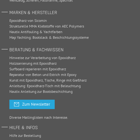
Werkzeug
,
Scheren
,
Fasshähne
,
Spachtel
MARKEN & HERSTELLER
Epoxidharz von Sicomin
Strukturelle MMA Klebstoffe von AEC Polymers
Nautix Antifouling & Yachtfarben
Map Yachting: Bootslack & Beschichtungssysteme
BERATUNG & FACHWISSEN
Hinweise zur Verarbeitung von Epoxidharz
Holzsanierung mit Epoxidharz
Surfboard reparieren mit Epoxidharz
Reparatur von Beton und Estrich mit Epoxy
Kunst mit Epoxidharz, Tische, Ringe mit Gießharz
Anleitung: Epoxidharz-Tisch mit Beleuchtung
Nautix Anleitung zur Bootsbeschichtung
Zum Newsletter
Diverse Mailinglisten nach Interesse.
HILFE & INFOS
Hilfe zur Bestellung