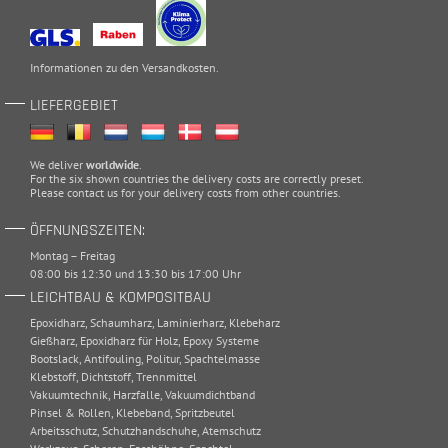
Informationen zu den
Versandkosten
.
LIEFERGEBIET
We deliver
worldwide
.
For the six shown countries the delivery costs are correctly preset.
Please
contact
us for your delivery costs from other countries.
ÖFFNUNGSZEITEN:
Montag – Freitag
08:00 bis 12:30 und 13:30 bis 17:00 Uhr
LEICHTBAU & KOMPOSITBAU
Epoxidharz
,
Schaumharz
,
Laminierharz
,
Klebeharz
Gießharz
,
Epoxidharz für Holz
,
Epoxy Systeme
Bootslack
,
Antifouling
,
Politur
,
Spachtelmasse
Klebstoff
,
Dichtstoff
,
Trennmittel
Vakuumtechnik
,
Harzfalle
,
Vakuumdichtband
Pinsel & Rollen
,
Klebeband
,
Spritzbeutel
Arbeitsschutz
,
Schutzhandschuhe
,
Atemschutz