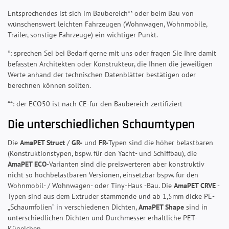
Entsprechendes ist sich im Baubereich** oder beim Bau von
wünschenswert leichten Fahrzeugen (Wohnwagen, Wohnmobile,
Trailer, sonstige Fahrzeuge) ein wichtiger Punkt.
*: sprechen Sei bei Bedarf gerne mit uns oder fragen Sie Ihre damit
befassten Architekten oder Konstrukteur, die Ihnen die jeweiligen
Werte anhand der technischen Datenblätter bestätigen oder
berechnen können sollten.
**: der ECO50 ist nach CE-für den Baubereich zertifiziert
Die unterschiedlichen Schaumtypen
Die
AmaPET Struct
/
GR-
und
FR-
Typen sind die höher belastbaren
(Konstruktionstypen, bspw. für den Yacht- und Schiffbau), die
AmaPET ECO
-Varianten sind die preiswerteren aber konstruktiv
nicht so hochbelastbaren Versionen, einsetzbar bspw. für den
Wohnmobil- / Wohnwagen- oder Tiny-Haus -Bau. Die
AmaPET CRVE
-
Typen sind aus dem Extruder stammende und ab 1,5mm dicke PE-
„Schaumfolien“ in verschiedenen Dichten,
AmaPET Shape
sind in
unterschiedlichen Dichten und Durchmesser erhältliche PET-
Kügelchen.