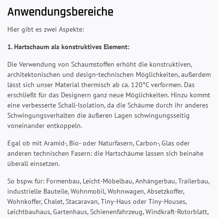
Anwendungsbereiche
Hier gibt es zwei Aspekte:
1. Hartschaum als konstruktives Element:
Die Verwendung von Schaumstoffen erhöht die konstruktiven,
architektonischen und design-technischen Möglichkeiten, außerdem
lässt sich unser Material thermisch ab ca. 120°C verformen. Das
erschließt für das Designern ganz neue Möglichkeiten. Hinzu kommt
eine verbesserte Schall-Isolation, da die Schäume durch ihr anderes
Schwingungsverhalten die äußeren Lagen schwingungsseitig
voneinander entkoppeln.
Egal ob mit Aramid-, Bio- oder Naturfasern, Carbon-, Glas oder
anderen technischen Fasern: die Hartschäume lassen sich beinahe
überall einsetzen.
So bspw. für: Formenbau, Leicht-Möbelbau, Anhängerbau, Trailerbau,
industrielle Bauteile, Wohnmobil, Wohnwagen, Absetzkoffer,
Wohnkoffer, Chalet, Stacaravan, Tiny-Haus oder Tiny-Houses,
Leichtbauhaus, Gartenhaus, Schienenfahrzeug, Windkraft-Rotorblatt,