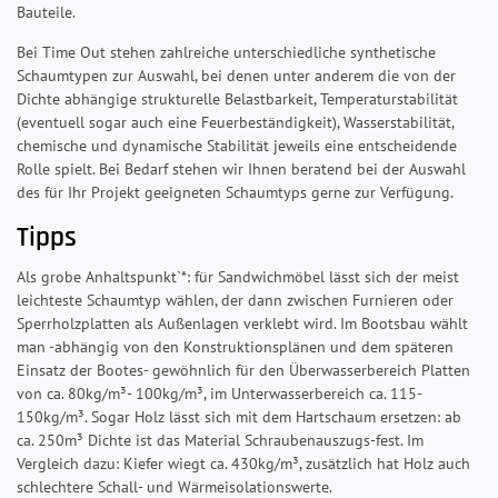
Bauteile.
Bei Time Out stehen zahlreiche unterschiedliche synthetische
Schaumtypen zur Auswahl, bei denen unter anderem die von der
Dichte abhängige strukturelle Belastbarkeit, Temperaturstabilität
(eventuell sogar auch eine Feuerbeständigkeit), Wasserstabilität,
chemische und dynamische Stabilität jeweils eine entscheidende
Rolle spielt. Bei Bedarf stehen wir Ihnen beratend bei der Auswahl
des für Ihr Projekt geeigneten Schaumtyps gerne zur Verfügung.
Tipps
Als grobe Anhaltspunkt`*: für Sandwichmöbel lässt sich der meist
leichteste Schaumtyp wählen, der dann zwischen Furnieren oder
Sperrholzplatten als Außenlagen verklebt wird. Im Bootsbau wählt
man -abhängig von den Konstruktionsplänen und dem späteren
Einsatz der Bootes- gewöhnlich für den Überwasserbereich Platten
von ca. 80kg/m³- 100kg/m³, im Unterwasserbereich ca. 115-
150kg/m³. Sogar Holz lässt sich mit dem Hartschaum ersetzen: ab
ca. 250m³ Dichte ist das Material Schraubenauszugs-fest. Im
Vergleich dazu: Kiefer wiegt ca. 430kg/m³, zusätzlich hat Holz auch
schlechtere Schall- und Wärmeisolationswerte.