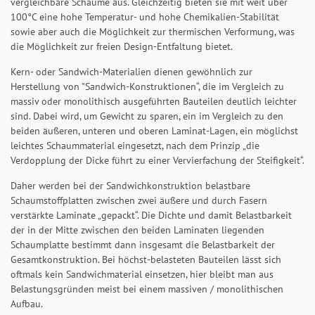
vergleichbare Schäume aus. Gleichzeitig bieten sie mit weit über
100°C eine hohe Temperatur- und hohe Chemikalien-Stabilität
sowie aber auch die Möglichkeit zur thermischen Verformung, was
die Möglichkeit zur freien Design-Entfaltung bietet.
Kern- oder Sandwich-Materialien dienen gewöhnlich zur
Herstellung von "Sandwich-Konstruktionen“, die im Vergleich zu
massiv oder monolithisch ausgeführten Bauteilen deutlich leichter
sind. Dabei wird, um Gewicht zu sparen, ein im Vergleich zu den
beiden äußeren, unteren und oberen Laminat-Lagen, ein möglichst
leichtes Schaummaterial eingesetzt, nach dem Prinzip „die
Verdopplung der Dicke führt zu einer Vervierfachung der Steifigkeit“.
Daher werden bei der Sandwichkonstruktion belastbare
Schaumstoffplatten zwischen zwei äußere und durch Fasern
verstärkte Laminate „gepackt“. Die Dichte und damit Belastbarkeit
der in der Mitte zwischen den beiden Laminaten liegenden
Schaumplatte bestimmt dann insgesamt die Belastbarkeit der
Gesamtkonstruktion. Bei höchst-belasteten Bauteilen lässt sich
oftmals kein Sandwichmaterial einsetzen, hier bleibt man aus
Belastungsgründen meist bei einem massiven / monolithischen
Aufbau.