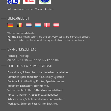
Informationen zu den
Versandkosten
.
LIEFERGEBIET
We deliver
worldwide
.
For the six shown countries the delivery costs are correctly preset.
Please
contact
us for your delivery costs from other countries.
ÖFFNUNGSZEITEN:
Montag – Freitag
08:00 bis 12:30 und 13:30 bis 17:00 Uhr
LEICHTBAU & KOMPOSITBAU
Epoxidharz
,
Schaumharz
,
Laminierharz
,
Klebeharz
Gießharz
,
Epoxidharz für Holz
,
Epoxy Systeme
Bootslack
,
Antifouling
,
Politur
,
Spachtelmasse
Klebstoff
,
Dichtstoff
,
Trennmittel
Vakuumtechnik
,
Harzfalle
,
Vakuumdichtband
Pinsel & Rollen
,
Klebeband
,
Spritzbeutel
Arbeitsschutz
,
Schutzhandschuhe
,
Atemschutz
Werkzeug
,
Scheren
,
Fasshähne
,
Spachtel