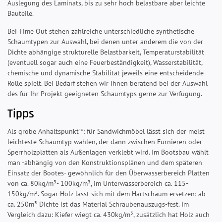
Auslegung des Laminats, bis zu sehr hoch belastbare aber leichte
Bauteile.
Bei Time Out stehen zahlreiche unterschiedliche synthetische
Schaumtypen zur Auswahl, bei denen unter anderem die von der
Dichte abhängige strukturelle Belastbarkeit, Temperaturstabilität
(eventuell sogar auch eine Feuerbeständigkeit), Wasserstabilität,
chemische und dynamische Stabilität jeweils eine entscheidende
Rolle spielt. Bei Bedarf stehen wir Ihnen beratend bei der Auswahl
des für Ihr Projekt geeigneten Schaumtyps gerne zur Verfügung.
Tipps
Als grobe Anhaltspunkt`*: für Sandwichmöbel lässt sich der meist
leichteste Schaumtyp wählen, der dann zwischen Furnieren oder
Sperrholzplatten als Außenlagen verklebt wird. Im Bootsbau wählt
man -abhängig von den Konstruktionsplänen und dem späteren
Einsatz der Bootes- gewöhnlich für den Überwasserbereich Platten
von ca. 80kg/m³- 100kg/m³, im Unterwasserbereich ca. 115-
150kg/m³. Sogar Holz lässt sich mit dem Hartschaum ersetzen: ab
ca. 250m³ Dichte ist das Material Schraubenauszugs-fest. Im
Vergleich dazu: Kiefer wiegt ca. 430kg/m³, zusätzlich hat Holz auch