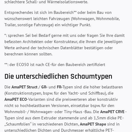
schlechtere Schall- und Wärmeisolationswerte.
Entsprechendes ist sich im Baubereich** oder beim Bau von
wünschenswert leichten Fahrzeugen (Wohnwagen, Wohnmobile,
Trailer, sonstige Fahrzeuge) ein wichtiger Punkt.
*: sprechen Sei bei Bedarf gerne mit uns oder fragen Sie Ihre damit
befassten Architekten oder Konstrukteur, die Ihnen die jeweiligen
Werte anhand der technischen Datenblätter bestätigen oder
berechnen können sollten.
**: der ECO50 ist nach CE-für den Baubereich zertifiziert
Die unterschiedlichen Schaumtypen
Die
AmaPET Struct
/
GR-
und
FR-
Typen sind die höher belastbaren
(Konstruktionstypen, bspw. für den Yacht- und Schiffbau), die
AmaPET ECO
-Varianten sind die preiswerteren aber konstruktiv
nicht so hochbelastbaren Versionen, einsetzbar bspw. für den
Wohnmobil- / Wohnwagen- oder Tiny-Haus -Bau. Die
AmaPET CRVE
-
Typen sind aus dem Extruder stammende und ab 1,5mm dicke PE-
„Schaumfolien“ in verschiedenen Dichten,
AmaPET Shape
sind in
unterschiedlichen Dichten und Durchmesser erhältliche PET-