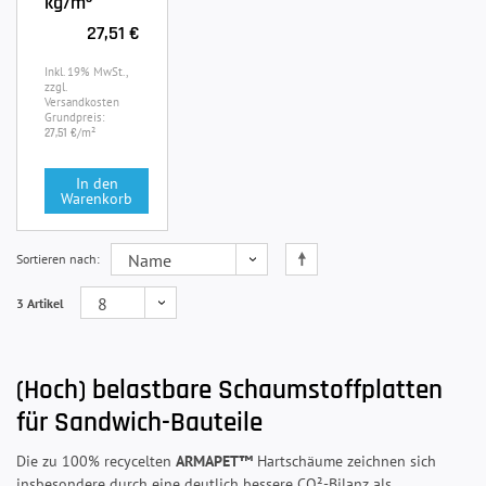
kg/m³
27,51 €
Inkl. 19% MwSt.,
zzgl.
Versandkosten
Grundpreis:
/m²
27,51 €
In den
Warenkorb
Sortieren nach
3 Artikel
(Hoch) belastbare Schaumstoffplatten
für Sandwich-Bauteile
Die zu 100% recycelten
ARMAPET™
Hartschäume zeichnen sich
insbesondere durch eine deutlich bessere CO²-Bilanz als