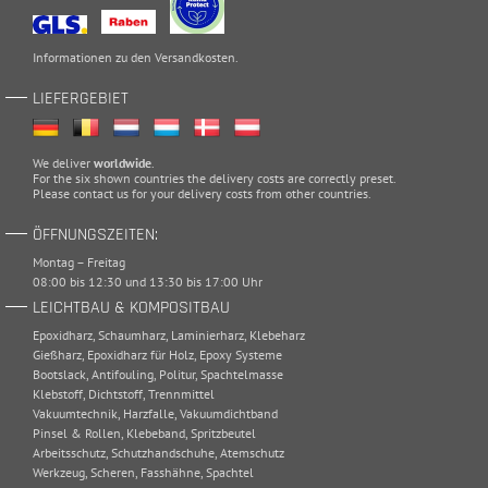
Informationen zu den
Versandkosten
.
LIEFERGEBIET
We deliver
worldwide
.
For the six shown countries the delivery costs are correctly preset.
Please
contact
us for your delivery costs from other countries.
ÖFFNUNGSZEITEN:
Montag – Freitag
08:00 bis 12:30 und 13:30 bis 17:00 Uhr
LEICHTBAU & KOMPOSITBAU
Epoxidharz
,
Schaumharz
,
Laminierharz
,
Klebeharz
Gießharz
,
Epoxidharz für Holz
,
Epoxy Systeme
Bootslack
,
Antifouling
,
Politur
,
Spachtelmasse
Klebstoff
,
Dichtstoff
,
Trennmittel
Vakuumtechnik
,
Harzfalle
,
Vakuumdichtband
Pinsel & Rollen
,
Klebeband
,
Spritzbeutel
Arbeitsschutz
,
Schutzhandschuhe
,
Atemschutz
Werkzeug
,
Scheren
,
Fasshähne
,
Spachtel