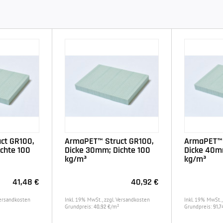
ct GR100,
ArmaPET™ Struct GR100,
ArmaPET™ 
chte 100
Dicke 30mm; Dichte 100
Dicke 40m
kg/m³
kg/m³
41,48 €
40,92 €
Versandkosten
Inkl. 19% MwSt., zzgl. Versandkosten
Inkl. 19% MwSt.,
Grundpreis:
/m²
Grundpreis:
40,92 €
91,7