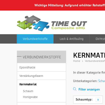
Wichtige Mitteilung: Aufgrund erhöhter Rohstof
Verbundwerkstoffe
Lack & Antifouling
Dichtst
KERNMAT
VERBUNDWERKSTOFFE
Home
Verbundwerkstof
Epoxidharze
In dieser Kategorie f
Verstärkungsfasern
Unterkategorien:
Sch
Kernmaterial
Filter anzeigen
Schaum
Honigwabe
Schaumtyp: