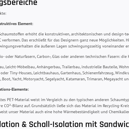
sbereiche
kte:
struktives Element:
haumstoffen erhöht die konstruktiven, architektonischen und design-tec
C verformen. Das erschließt für das Designern ganz neue Möglichkeiten. H
hwingungsverhalten die äußeren Lagen schwingungsseitig voneinander e
io- oder Naturfasern, Carbon-, Glas oder anderen technischen Fasern: die
au, Leicht-Möbelbau, Anhängerbau, Trailerbau, industrielle Bauteile, Woh
 oder Tiny-Houses, Leichtbauhaus, Gartenhaus, Schienenfahrzeug, Windkra
 Boot, Yacht, Motoryacht, Segelyacht, Katamaran, Trimaran, Megayacht un
lations-Elemente:
tes PET-Material weist im Vergleich zu den typischen anderen Schaumty
re CO²-Bilanz auf. Grundsätzlich ließe sich das Material im Recycling-Kre
eist unser Material auch eine hohe Wärmebeständigkeit und Chemikalien
ation & Schall-Isolation mit Sandwi