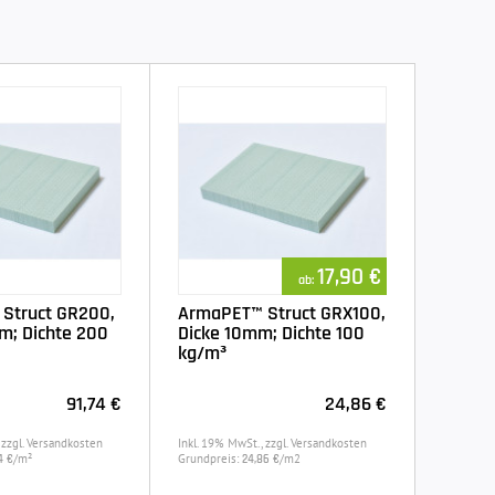
17,90 €
ab:
Struct GR200,
ArmaPET™ Struct GRX100,
m; Dichte 200
Dicke 10mm; Dichte 100
kg/m³
91,74 €
24,86 €
 zzgl. Versandkosten
Inkl. 19% MwSt., zzgl. Versandkosten
/m²
Grundpreis:
/m2
4 €
24,86 €