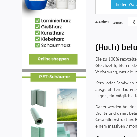
In den War
4 Artikel
Zeige
(Hoch) bel
Die zu 100% recycelt
Gleichzeitig bieten s
Verformung, was die Mö
Kern- oder Sandwich-M
ausgeführten Bauteile
Lagen, ein möglichst l
Daher werden bei der 
Dichte und damit Bela
Gesamtkonstruktion. B
einem massiven / mon