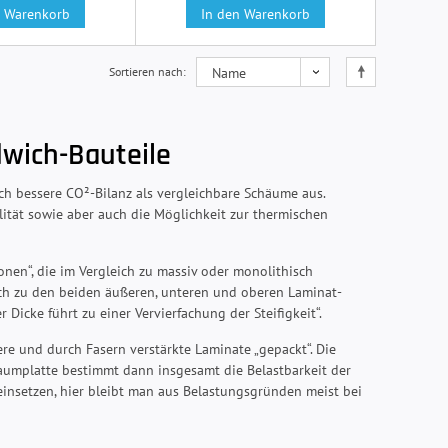
n Warenkorb
In den Warenkorb
Sortieren nach
dwich-Bauteile
h bessere CO²-Bilanz als vergleichbare Schäume aus.
lität sowie aber auch die Möglichkeit zur thermischen
nen“, die im Vergleich zu massiv oder monolithisch
eich zu den beiden äußeren, unteren und oberen Laminat-
Dicke führt zu einer Vervierfachung der Steifigkeit“.
e und durch Fasern verstärkte Laminate „gepackt“. Die
aumplatte bestimmt dann insgesamt die Belastbarkeit der
einsetzen, hier bleibt man aus Belastungsgründen meist bei