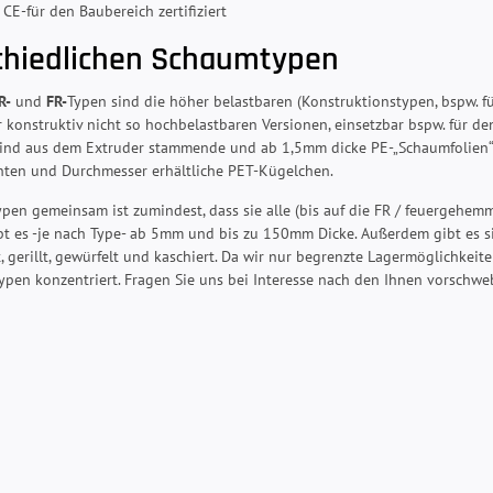
 CE-für den Baubereich zertifiziert
chiedlichen Schaumtypen
R-
und
FR-
Typen sind die höher belastbaren (Konstruktionstypen, bspw. fü
r konstruktiv nicht so hochbelastbaren Versionen, einsetzbar bspw. für 
ind aus dem Extruder stammende und ab 1,5mm dicke PE-„Schaumfolien“ 
hten und Durchmesser erhältliche PET-Kügelchen.
pen gemeinsam ist zumindest, dass sie alle (bis auf die FR / feuergehe
t es -je nach Type- ab 5mm und bis zu 150mm Dicke. Außerdem gibt es si
, gerillt, gewürfelt und kaschiert. Da wir nur begrenzte Lagermöglichkei
pen konzentriert. Fragen Sie uns bei Interesse nach den Ihnen vorschw