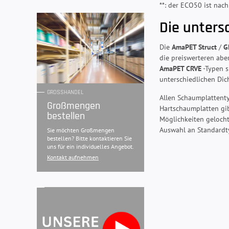
**: der ECO50 ist nach
Die unters
Die
AmaPET Struct
/
G
die preiswerteren abe
AmaPET CRVE
-Typen s
unterschiedlichen Dic
GROSSHANDEL
Allen Schaumplattenty
Großmengen
Hartschaumplatten gib
bestellen
Möglichkeiten gelocht
Auswahl an Standardty
Sie möchten Großmengen
bestellen? Bitte kontaktieren Sie
uns für ein individuelles Angebot.
Kontakt aufnehmen