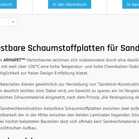
enkorb
In den Warenkorb
In de
astbare Schaumstoffplatten für San
en
ARMAPET™
Hartschäume zeichnen sich insbesondere durch eine deutlic
ie mit weit über 100°C eine hohe Temperatur- und hohe Chemikalien-Stabi
glichkeit zur freien Design-Entfaltung bietet.
aterialien dienen gewöhnlich zur Herstellung von "Sandwich-Konstruktio
n deutlich leichter sind. Dabei wird, um Gewicht zu sparen, ein im Vergl
eichtes Schaummaterial eingesetzt, nach dem Prinzip „die Verdopplung der 
Sandwichkonstruktion belastbare Schaumstoffplatten zwischen zwei äußer
stbarkeit der in der Mitte zwischen den beiden Laminaten liegenden Sch
ei höchst-belasteten Bauteilen lässt sich oftmals kein Sandwichmaterial 
olithischen Aufbau.