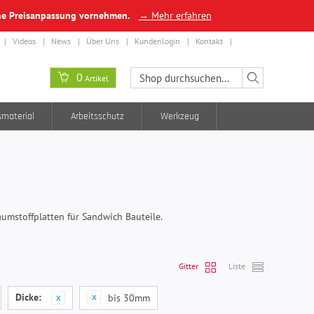
ine Preisanpassung vornehmen.
→ Mehr erfahren
Videos
News
Über Uns
Kundenlogin
Kontakt
0
Artikel
smaterial
Arbeitsschutz
Werkzeug
umstoffplatten für Sandwich Bauteile.
Gitter
Liste
Dicke:
bis 30mm