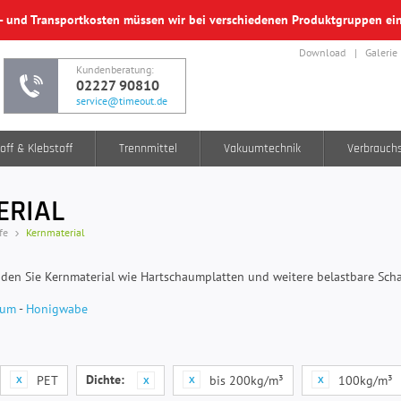
f- und Transportkosten müssen wir bei verschiedenen Produktgruppen e
Download
Galerie
Kundenberatung:
02227 90810
service@timeout.de
off & Klebstoff
Trennmittel
Vakuumtechnik
Verbrauch
ERIAL
fe
Kernmaterial
inden Sie Kernmaterial wie Hartschaumplatten und weitere belastbare Scha
aum
-
Honigwabe
Dichte:
PET
bis 200kg/m³
100kg/m³