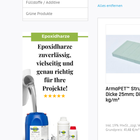
Füllstoffe / Additive
Alles entfernen
Grüne Produkte
ArmaPET™ Stru
Dicke 25mm; Di
kg/m³
Inkl. 19% MwSt., zzgl. 
Grundpreis:
/m²
41,48 €