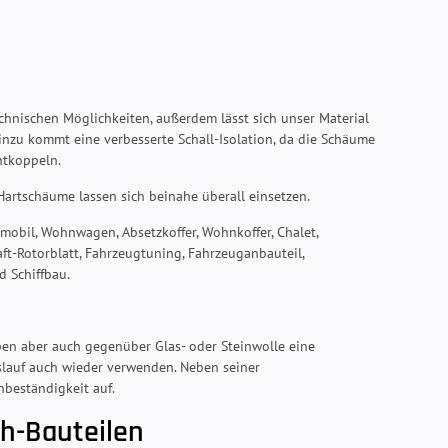
hnischen Möglichkeiten, außerdem lässt sich unser Material
inzu kommt eine verbesserte Schall-Isolation, da die Schäume
ntkoppeln.
 Hartschäume lassen sich beinahe überall einsetzen.
nmobil, Wohnwagen, Absetzkoffer, Wohnkoffer, Chalet,
ft-Rotorblatt, Fahrzeugtuning, Fahrzeuganbauteil,
d Schiffbau.
pen aber auch gegenüber Glas- oder Steinwolle eine
islauf auch wieder verwenden. Neben seiner
beständigkeit auf.
ch-Bauteilen