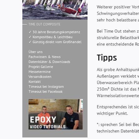
Weiterer positiver Vo
Schwingungsverhalten 
sehr hoch belastbare a
TIME OUT COMPOSITE
Bei Time Out stehen z
✓ 30 Jahre Beratungskompetenz
✓ Kompositbau & Leichtbau
strukturelle Belastbar
✓ Günstig direkt vom Großhandel
eine entscheidende Ro
Über uns
Tipps
Fachwissen & News
Datenbläter & Downloads
Projekt Gallerie
Als grobe Anhaltspunk
Messetermine
Außenlagen verklebt 
Versandkosten
Kontakt
Überwasserbereich Pla
Timeout bei Instagram
250m³ Dichte ist das M
Timeout bei Facebook
Wärmeisolationswerte
Entsprechendes ist si
wichtiger Punkt.
*: sprechen Sei bei Be
technischen Datenblät