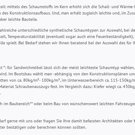
rteil: mittels des Schaumstoffs im Kern erhöht sich die Schall- und Wärme
des Konstruktionsaufbaus. Und, man erhält zugleich leichte und, im Zus
ber leichte Bauteile.
ahlreiche unterschiedliche synthetische Schaumtypen zur Auswahl, bei 
keit, Temperaturstabilität (eventuell sogar auch eine Feuerbeständigkeit),
lle spielt. Bei Bedarf stehen wir Ihnen beratend bei der Auswahl des für
t`*: für Sandwichmöbel lässt sich der meist leichteste Schaumtyp wählen,
wird. Im Bootsbau wählt man -abhängig von den Konstruktionsplänen und
tten von ca. 80kg/m³- 100kg/m³, im Unterwasserbereich ca. 115-150kg/m³.
aterial Schraubenauszugs-fest. Im Vergleich dazu: Kiefer wiegt ca. 430kg
.
ch im Baubereich** oder beim Bau von wünschenswert leichten Fahrzeuge
darf gerne mit uns oder fragen Sie Ihre damit befassten Architekten oder
ter bestätigen oder berechnen können sollten.