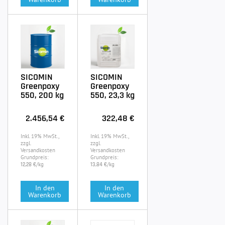
SICOMIN
SICOMIN
Greenpoxy
Greenpoxy
550, 200 kg
550, 23,3 kg
2.456,54 €
322,48 €
Inkl. 19% MwSt.,
Inkl. 19% MwSt.,
zzgl.
zzgl.
Versandkosten
Versandkosten
Grundpreis:
Grundpreis:
/kg
/kg
12,28 €
13,84 €
In den
In den
Warenkorb
Warenkorb