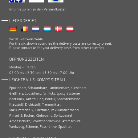
Informationen zu den
Versandkosten
.
LIEFERGEBIET
We deliver
worldwide
.
For the six shown countries the delivery costs are correctly preset.
Please
contact
us for your delivery costs from other countries.
ÖFFNUNGSZEITEN:
Montag – Freitag
08:00 bis 12:30 und 13:30 bis 17:00 Uhr
LEICHTBAU & KOMPOSITBAU
Epoxidharz
,
Schaumharz
,
Laminierharz
,
Klebeharz
Gießharz
,
Epoxidharz für Holz
,
Epoxy Systeme
Bootslack
,
Antifouling
,
Politur
,
Spachtelmasse
Klebstoff
,
Dichtstoff
,
Trennmittel
Vakuumtechnik
,
Harzfalle
,
Vakuumdichtband
Pinsel & Rollen
,
Klebeband
,
Spritzbeutel
Arbeitsschutz
,
Schutzhandschuhe
,
Atemschutz
Werkzeug
,
Scheren
,
Fasshähne
,
Spachtel