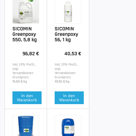
SICOMIN
SICOMIN
Greenpoxy
Greenpoxy
550, 5,8 kg
56, 1 kg
96,82 €
40,53 €
Inkl. 19% MwSt.,
Inkl. 19% MwSt.,
zzgl.
zzgl.
Versandkosten
Versandkosten
Grundpreis:
Grundpreis:
/kg
/kg
16,69 €
40,53 €
In den
In den
Warenkorb
Warenkorb