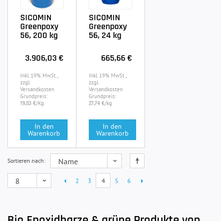
SICOMIN
SICOMIN
Greenpoxy
Greenpoxy
56, 200 kg
56, 24 kg
3.906,03 €
665,66 €
Inkl. 19% MwSt.,
Inkl. 19% MwSt.,
zzgl.
zzgl.
Versandkosten
Versandkosten
Grundpreis:
Grundpreis:
/Kg
/kg
19,53 €
27,74 €
In den
In den
Warenkorb
Warenkorb
Sortieren nach
2
3
4
5
6
Bio Epoxidharze & grüne Produkte von