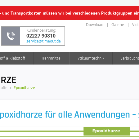
f- und Transportkosten müssen wir bei verschiedenen Produktgruppen e
Download
Galerie
Vid
Kundenberatung:
02227 90810
service@timeout.de
off & Klebstoff
Trennmittel
Vakuumtechnik
Verbrauch
ARZE
offe
Epoxidharze
poxidharze für alle Anwendungen – s