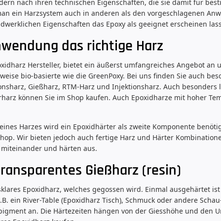
dern nach ihren technischen Eigenschaften, die sie damit für b
 man ein Harzsystem auch in anderen als den vorgeschlagenen Anw
dwerklichen Eigenschaften das Epoxy als geeignet erscheinen las
nwendung das richtige Harz
idharz Hersteller, bietet ein äußerst umfangreiches Angebot an u
lweise bio-basierte wie die GreenPoxy. Bei uns finden Sie auch bes
nsharz, Gießharz, RTM-Harz und Injektionsharz. Auch besonders 
rharz können Sie im Shop kaufen. Auch Epoxidharze mit hoher Te
.
eines Harzes wird ein Epoxidhärter als zweite Komponente benötig
Shop. Wir bieten jedoch auch fertige Harz und Härter Kombinatio
 miteinander und härten aus.
transparentes Gießharz (resin)
asklares Epoxidharz, welches gegossen wird. Einmal ausgehärtet is
.B. ein River-Table (Epoxidharz Tisch), Schmuck oder andere Schau-
pigment an. Die Härtezeiten hängen von der Giesshöhe und den