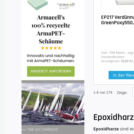
EP217 Verdünn
GreenPoxy550,
Inkl. 19% MwSt., zzgl
Versandkosten
Grundpreis:
/
38,89 €
In den War
1-8 von 278
Zeige
Epoxidharz
Epoxidharze
sind ei
TIME OUT COMPOSITE