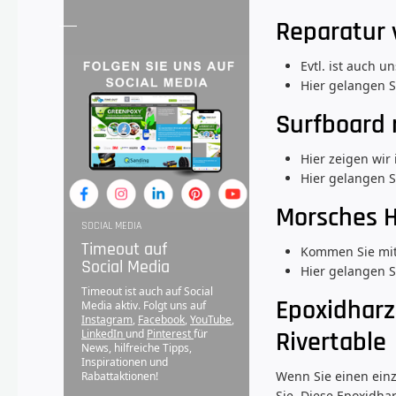
Reparatur 
Evtl. ist auch 
Hier gelangen S
Surfboard 
Hier zeigen wir
Hier gelangen 
Morsches H
SOCIAL MEDIA
Timeout auf
Kommen Sie mit 
Social Media
Hier gelangen S
Timeout ist auch auf Social
Epoxidharz 
Media aktiv. Folgt uns auf
Instagram
,
Facebook
,
YouTube
,
Rivertable
LinkedIn
und
Pinterest
für
News, hilfreiche Tipps,
Inspirationen und
Wenn Sie einen einz
Rabattaktionen!
Sie. Diese Epoxidha