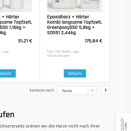
 + Härter
Epoxidharz + Härter
same Topfzeit,
Kombi langsame Topfzeit,
550 1,16kg +
Greenpoxy550 5,8kg +
9kg
SD551 2,44kg
51,21 €
175,84 €
, zzgl.
Inkl. 19% MwSt., zzgl.
Versandkosten
etails
Details
Sortieren nach
ufen
 Unsererseits ordnen wir die Harze nicht nach ihrer