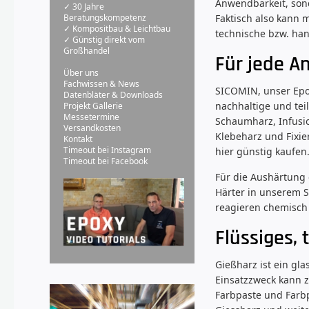
Anwendbarkeit, son
✓ 30 Jahre
Faktisch also kann
Beratungskompetenz
✓ Kompositbau & Leichtbau
technische bzw. han
✓ Günstig direkt vom
Großhandel
Für jede A
Über uns
Fachwissen & News
SICOMIN, unser Epox
Datenbläter & Downloads
nachhaltige und tei
Projekt Gallerie
Messetermine
Schaumharz, Infusio
Versandkosten
Klebeharz und Fixie
Kontakt
Timeout bei Instagram
hier günstig kaufen
Timeout bei Facebook
Für die Aushärtung 
Härter in unserem 
reagieren chemisch
Flüssiges, 
Gießharz ist ein gl
Einsatzzweck kann z
Farbpaste und Farb