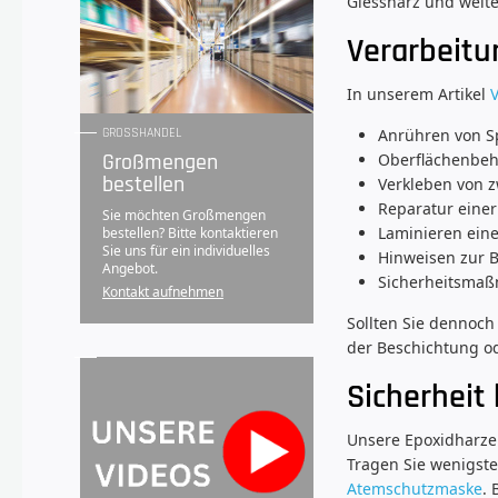
Giessharz und weite
Verarbeitu
In unserem Artikel
Anrühren von S
GROSSHANDEL
Großmengen
Oberflächenbeha
bestellen
Verkleben von z
Reparatur einer
Sie möchten Großmengen
Laminieren ein
bestellen? Bitte kontaktieren
Sie uns für ein individuelles
Hinweisen zur 
Angebot.
Sicherheitsmaß
Kontakt aufnehmen
Sollten Sie dennoch
der Beschichtung od
Sicherheit
Unsere Epoxidharze 
Tragen Sie wenigste
Atemschutzmaske
.