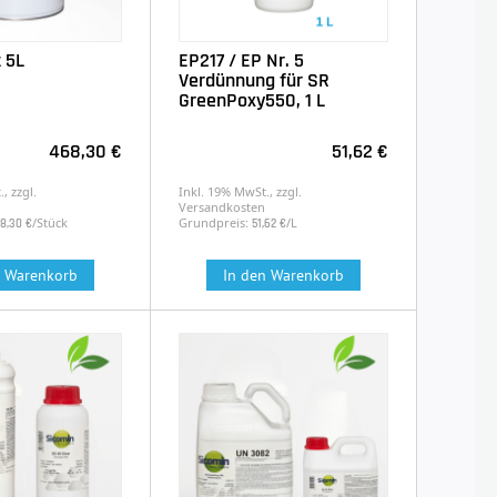
t 5L
EP217 / EP Nr. 5
Verdünnung für SR
GreenPoxy550, 1 L
468,30 €
51,62 €
, zzgl.
Inkl. 19% MwSt., zzgl.
Versandkosten
/Stück
Grundpreis:
/L
8,30 €
51,62 €
n Warenkorb
In den Warenkorb