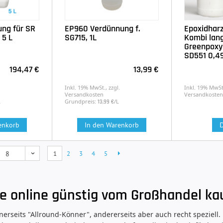
ung für SR
EP960 Verdünnung f.
Epoxidharz
 5 L
SG715, 1L
Kombi lang
Greenpoxy
SD551 0,4
194,47 €
13,99 €
.
Inkl. 19% MwSt., zzgl.
Inkl. 19% MwSt.
Versandkosten
Versandkosten
L
Grundpreis:
/L
13,99 €
D
enkorb
In den Warenkorb
2
3
4
5
1
e online günstig vom Großhandel ka
nerseits "Allround-Könner", andererseits aber auch recht speziell.