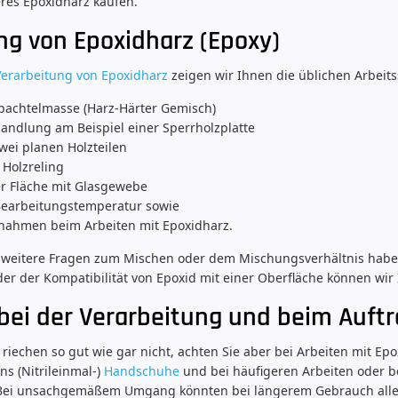
res Epoxidharz kaufen.
ng von Epoxidharz (Epoxy)
Verarbeitung von Epoxidharz
zeigen wir Ihnen die üblichen Arbeits
pachtelmasse (Harz-Härter Gemisch)
ndlung am Beispiel einer Sperrholzplatte
wei planen Holzteilen
 Holzreling
er Fläche mit Glasgewebe
Bearbeitungstemperatur sowie
nahmen beim Arbeiten mit Epoxidharz.
 weitere Fragen zum Mischen oder dem Mischungsverhältnis haben,
er der Kompatibilität von Epoxid mit einer Oberfläche können wir 
 bei der Verarbeitung und beim Auft
riechen so gut wie gar nicht, achten Sie aber bei Arbeiten mit Epo
ns (Nitrileinmal-)
Handschuhe
und bei häufigeren Arbeiten oder b
 Bei unsachgemäßem Umgang könnten bei längerem Gebrauch alle