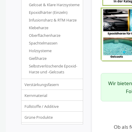
Gelcoat & Klare Harzsysteme
Epoxidhärter (Einzeln)
Infusionsharz & RTM Harze
Klebeharze
Oberflächenharze
Spachtelmassen
Holzsysteme
Gießharze
Selbstverlöschende Epoxid-
Harze und -Gelcoats
Wir biete
Verstärkungsfasern
Fo
Kernmaterial
Füllstoffe / Additive
Grüne Produkte
Ob als 