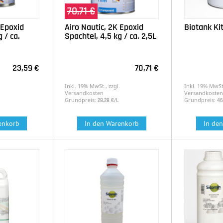
70,71 €
 Epoxid
Airo Nautic, 2K Epoxid
Biotank Ki
 / ca.
Spachtel, 4,5 kg / ca. 2,5L
23,59 €
70,71 €
.
Inkl. 19% MwSt., zzgl.
Inkl. 19% MwSt.
Versandkosten
Versandkosten
Grundpreis:
/L
Grundpreis:
28,28 €
46
enkorb
In den Warenkorb
In de