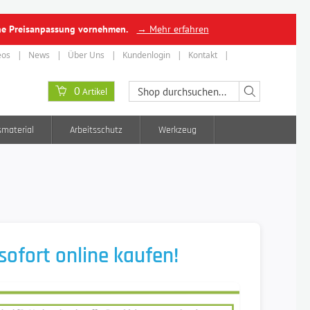
ine Preisanpassung vornehmen.
→ Mehr erfahren
eos
News
Über Uns
Kundenlogin
Kontakt
0
Artikel
smaterial
Arbeitsschutz
Werkzeug
ofort online kaufen!