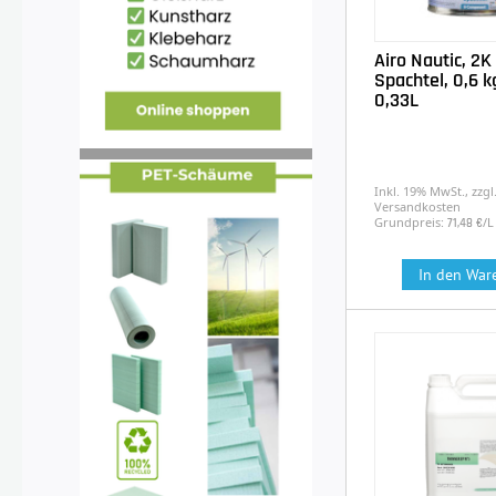
Airo Nautic, 2K
Spachtel, 0,6 kg
0,33L
Inkl. 19% MwSt., zzgl
Versandkosten
Grundpreis:
/L
71,48 €
In den War