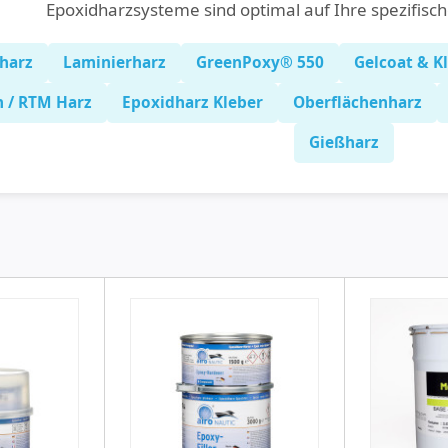
Epoxidharzsysteme sind optimal auf Ihre spezifisc
harz
Laminierharz
GreenPoxy® 550
Gelcoat & K
n / RTM Harz
Epoxidharz Kleber
Oberflächenharz
Gießharz