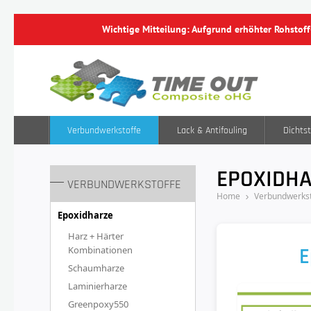
Wichtige Mitteilung: Aufgrund erhöhter Rohstof
Verbundwerkstoffe
Lack & Antifouling
Dichtst
EPOXIDH
VERBUNDWERKSTOFFE
Home
Verbundwerkst
Epoxidharze
Harz + Härter
E
Kombinationen
Schaumharze
Laminierharze
Greenpoxy550