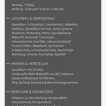
Montag – Freitag
08:00 bis 12:30 und 13:30 bis 17:00 Uhr
LEICHTBAU & KOMPOSITBAU
Epoxidharz
,
Schaumharz
,
Laminierharz
,
Klebeharz
Gießharz
,
Epoxidharz für Holz
,
Epoxy Systeme
Bootslack
,
Antifouling
,
Politur
,
Spachtelmasse
Klebstoff
,
Dichtstoff
,
Trennmittel
Vakuumtechnik
,
Harzfalle
,
Vakuumdichtband
Pinsel & Rollen
,
Klebeband
,
Spritzbeutel
Arbeitsschutz
,
Schutzhandschuhe
,
Atemschutz
Werkzeug
,
Scheren
,
Fasshähne
,
Spachtel
MARKEN & HERSTELLER
Epoxidharz von Sicomin
Strukturelle MMA Klebstoffe von AEC Polymers
Nautix Antifouling & Yachtfarben
Map Yachting: Bootslack & Beschichtungssysteme
BERATUNG & FACHWISSEN
Hinweise zur Verarbeitung von Epoxidharz
Holzsanierung mit Epoxidharz