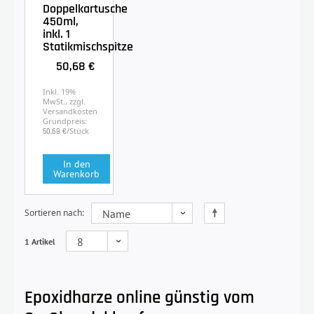
Doppelkartusche
450ml,
inkl. 1
Statikmischspitze
50,68 €
Inkl. 19%
MwSt., zzgl.
Versandkosten
Grundpreis:
/Stück
50,68 €
In den
Warenkorb
Sortieren nach
1 Artikel
Epoxidharze online günstig vom