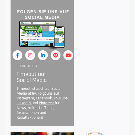
SOCIAL MEDIA
Timeout auf
Social Media
Timeout ist auch auf Social
Media aktiv. Folgt uns auf
Instagram
,
Facebook
,
YouTube
,
LinkedIn
und
Pinterest
für
News, hilfreiche Tipps,
Inspirationen und
Rabattaktionen!