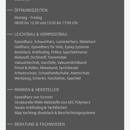
ÖFFNUNGSZEITEN:
Montag – Freitag
08:00 bis 12:30 und 13:30 bis 17:00 Uhr
LEICHTBAU & KOMPOSITBAU
Epoxidharz
,
Schaumharz
,
Laminierharz
,
Klebeharz
Gießharz
,
Epoxidharz für Holz
,
Epoxy Systeme
Bootslack
,
Antifouling
,
Politur
,
Spachtelmasse
Klebstoff
,
Dichtstoff
,
Trennmittel
Vakuumtechnik
,
Harzfalle
,
Vakuumdichtband
Pinsel & Rollen
,
Klebeband
,
Spritzbeutel
Arbeitsschutz
,
Schutzhandschuhe
,
Atemschutz
Werkzeug
,
Scheren
,
Fasshähne
,
Spachtel
MARKEN & HERSTELLER
Epoxidharz von Sicomin
Strukturelle MMA Klebstoffe von AEC Polymers
Nautix Antifouling & Yachtfarben
Map Yachting: Bootslack & Beschichtungssysteme
BERATUNG & FACHWISSEN