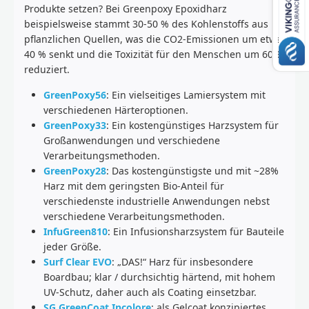
Produkte setzen? Bei Greenpoxy Epoxidharz
beispielsweise stammt 30-50 % des Kohlenstoffs aus
pflanzlichen Quellen, was die CO2-Emissionen um etwa
40 % senkt und die Toxizität für den Menschen um 60 %
reduziert.
GreenPoxy56
: Ein vielseitiges Lamiersystem mit
verschiedenen Härteroptionen.
GreenPoxy33
: Ein kostengünstiges Harzsystem für
Großanwendungen und verschiedene
Verarbeitungsmethoden.
GreenPoxy28
: Das kostengünstigste und mit ~28%
Harz mit dem geringsten Bio-Anteil für
verschiedenste industrielle Anwendungen nebst
verschiedene Verarbeitungsmethoden.
InfuGreen810
: Ein Infusionsharzsystem für Bauteile
jeder Größe.
Surf Clear EVO
: „DAS!“ Harz für insbesondere
Boardbau; klar / durchsichtig härtend, mit hohem
UV-Schutz, daher auch als Coating einsetzbar.
SG GreenCoat Incolore
: als Gelcoat konzipiertes