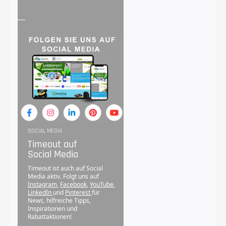
SOCIAL MEDIA
Timeout auf
Social Media
Timeout ist auch auf Social
Media aktiv. Folgt uns auf
Instagram
,
Facebook
,
YouTube
,
LinkedIn
und
Pinterest
für
News, hilfreiche Tipps,
Inspirationen und
Rabattaktionen!