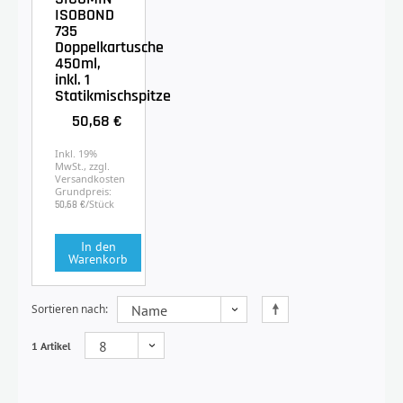
ISOBOND
735
Doppelkartusche
450ml,
inkl. 1
Statikmischspitze
50,68 €
Inkl. 19%
MwSt., zzgl.
Versandkosten
Grundpreis:
/Stück
50,68 €
In den
Warenkorb
Sortieren nach
1 Artikel