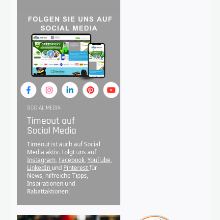
SOCIAL MEDIA
Timeout auf
Social Media
Timeout ist auch auf Social
Media aktiv. Folgt uns auf
Instagram
,
Facebook
,
YouTube
,
LinkedIn
und
Pinterest
für
News, hilfreiche Tipps,
Inspirationen und
Rabattaktionen!