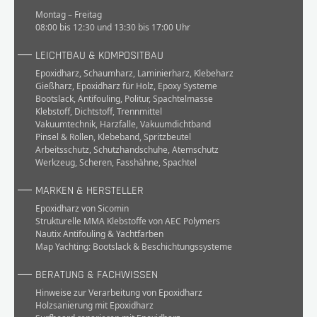
Montag – Freitag
08:00 bis 12:30 und 13:30 bis 17:00 Uhr
LEICHTBAU & KOMPOSITBAU
Epoxidharz
,
Schaumharz
,
Laminierharz
,
Klebeharz
Gießharz
,
Epoxidharz für Holz
,
Epoxy Systeme
Bootslack
,
Antifouling
,
Politur
,
Spachtelmasse
Klebstoff
,
Dichtstoff
,
Trennmittel
Vakuumtechnik
,
Harzfalle
,
Vakuumdichtband
Pinsel & Rollen
,
Klebeband
,
Spritzbeutel
Arbeitsschutz
,
Schutzhandschuhe
,
Atemschutz
Werkzeug
,
Scheren
,
Fasshähne
,
Spachtel
MARKEN & HERSTELLER
Epoxidharz von Sicomin
Strukturelle MMA Klebstoffe von AEC Polymers
Nautix Antifouling & Yachtfarben
Map Yachting: Bootslack & Beschichtungssysteme
BERATUNG & FACHWISSEN
Hinweise zur Verarbeitung von Epoxidharz
Holzsanierung mit Epoxidharz