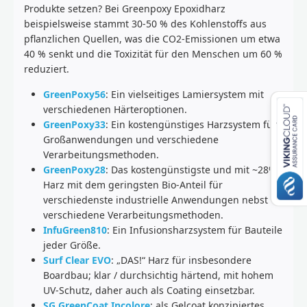
Produkte setzen? Bei Greenpoxy Epoxidharz
beispielsweise stammt 30-50 % des Kohlenstoffs aus
pflanzlichen Quellen, was die CO2-Emissionen um etwa
40 % senkt und die Toxizität für den Menschen um 60 %
reduziert.
GreenPoxy56
: Ein vielseitiges Lamiersystem mit
verschiedenen Härteroptionen.
GreenPoxy33
: Ein kostengünstiges Harzsystem für
Großanwendungen und verschiedene
Verarbeitungsmethoden.
GreenPoxy28
: Das kostengünstigste und mit ~28%
Harz mit dem geringsten Bio-Anteil für
verschiedenste industrielle Anwendungen nebst
verschiedene Verarbeitungsmethoden.
InfuGreen810
: Ein Infusionsharzsystem für Bauteile
jeder Größe.
Surf Clear EVO
: „DAS!“ Harz für insbesondere
Boardbau; klar / durchsichtig härtend, mit hohem
UV-Schutz, daher auch als Coating einsetzbar.
SG GreenCoat Incolore
: als Gelcoat konzipiertes