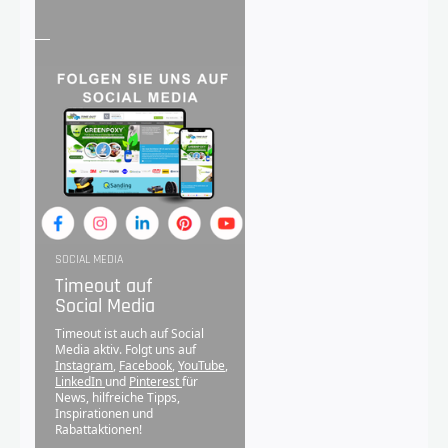
SOCIAL MEDIA
Timeout auf
Social Media
Timeout ist auch auf Social
Media aktiv. Folgt uns auf
Instagram
,
Facebook
,
YouTube
,
LinkedIn
und
Pinterest
für
News, hilfreiche Tipps,
Inspirationen und
Rabattaktionen!