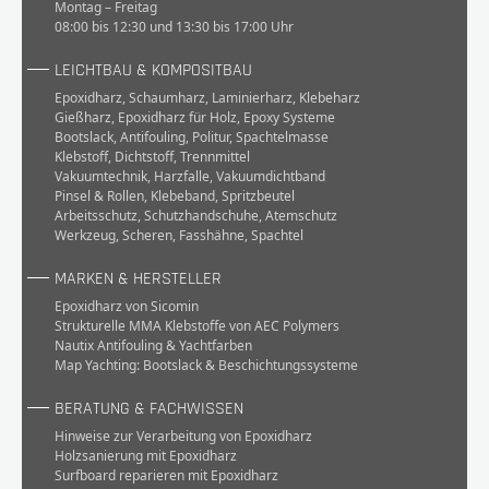
Montag – Freitag
08:00 bis 12:30 und 13:30 bis 17:00 Uhr
LEICHTBAU & KOMPOSITBAU
Epoxidharz
,
Schaumharz
,
Laminierharz
,
Klebeharz
Gießharz
,
Epoxidharz für Holz
,
Epoxy Systeme
Bootslack
,
Antifouling
,
Politur
,
Spachtelmasse
Klebstoff
,
Dichtstoff
,
Trennmittel
Vakuumtechnik
,
Harzfalle
,
Vakuumdichtband
Pinsel & Rollen
,
Klebeband
,
Spritzbeutel
Arbeitsschutz
,
Schutzhandschuhe
,
Atemschutz
Werkzeug
,
Scheren
,
Fasshähne
,
Spachtel
MARKEN & HERSTELLER
Epoxidharz von Sicomin
Strukturelle MMA Klebstoffe von AEC Polymers
Nautix Antifouling & Yachtfarben
Map Yachting: Bootslack & Beschichtungssysteme
BERATUNG & FACHWISSEN
Hinweise zur Verarbeitung von Epoxidharz
Holzsanierung mit Epoxidharz
Surfboard reparieren mit Epoxidharz