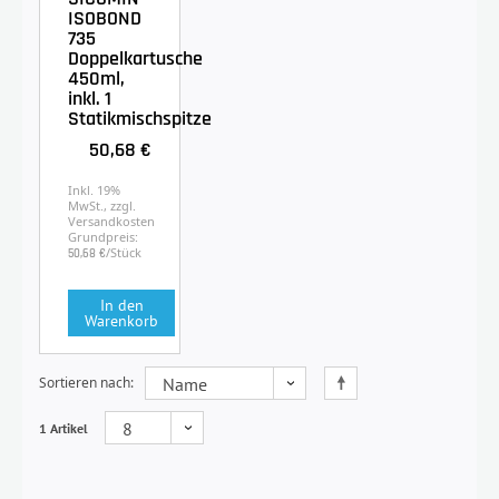
ISOBOND
735
Doppelkartusche
450ml,
inkl. 1
Statikmischspitze
50,68 €
Inkl. 19%
MwSt., zzgl.
Versandkosten
Grundpreis:
/Stück
50,68 €
In den
Warenkorb
Sortieren nach
1 Artikel