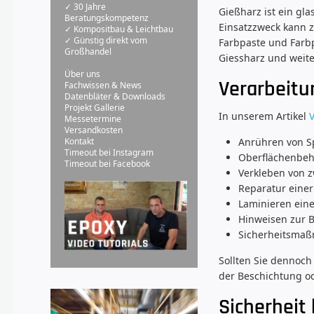
✓ 30 Jahre
Gießharz ist ein gl
Beratungskompetenz
Einsatzzweck kann z
✓ Kompositbau & Leichtbau
✓ Günstig direkt vom
Farbpaste und Farb
Großhandel
Giessharz und weite
Über uns
Verarbeitu
Fachwissen & News
Datenbläter & Downloads
Projekt Gallerie
In unserem Artikel
Messetermine
Versandkosten
Anrühren von S
Kontakt
Timeout bei Instagram
Oberflächenbeha
Timeout bei Facebook
Verkleben von z
Reparatur einer
Laminieren ein
Hinweisen zur 
Sicherheitsmaß
Sollten Sie dennoch
der Beschichtung od
Sicherheit