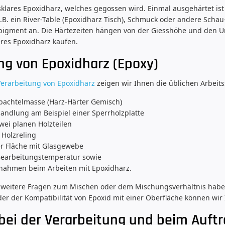
asklares Epoxidharz, welches gegossen wird. Einmal ausgehärtet is
.B. ein River-Table (Epoxidharz Tisch), Schmuck oder andere Schau-
pigment an. Die Härtezeiten hängen von der Giesshöhe und den
res Epoxidharz kaufen.
ng von Epoxidharz (Epoxy)
Verarbeitung von Epoxidharz
zeigen wir Ihnen die üblichen Arbeits
pachtelmasse (Harz-Härter Gemisch)
ndlung am Beispiel einer Sperrholzplatte
wei planen Holzteilen
 Holzreling
er Fläche mit Glasgewebe
Bearbeitungstemperatur sowie
nahmen beim Arbeiten mit Epoxidharz.
 weitere Fragen zum Mischen oder dem Mischungsverhältnis haben,
er der Kompatibilität von Epoxid mit einer Oberfläche können wir 
 bei der Verarbeitung und beim Auft