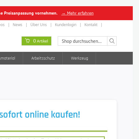
ine Preisanpassung vornehmen.
→ Mehr erfahren
eos
News
Über Uns
Kundenlogin
Kontakt
0
Artikel
smaterial
Arbeitsschutz
Werkzeug
ofort online kaufen!