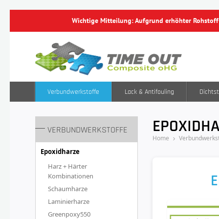
Wichtige Mitteilung: Aufgrund erhöhter Rohstof
Verbundwerkstoffe
Lack & Antifouling
Dichtst
EPOXIDH
VERBUNDWERKSTOFFE
Home
Verbundwerkst
Epoxidharze
Harz + Härter
E
Kombinationen
Schaumharze
Laminierharze
Greenpoxy550