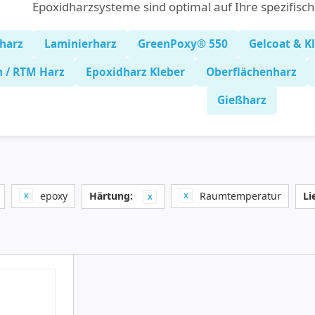
Epoxidharzsysteme sind optimal auf Ihre spezifisc
harz
Laminierharz
GreenPoxy® 550
Gelcoat & K
n / RTM Harz
Epoxidharz Kleber
Oberflächenharz
Gießharz
epoxy
Härtung:
Raumtemperatur
Li