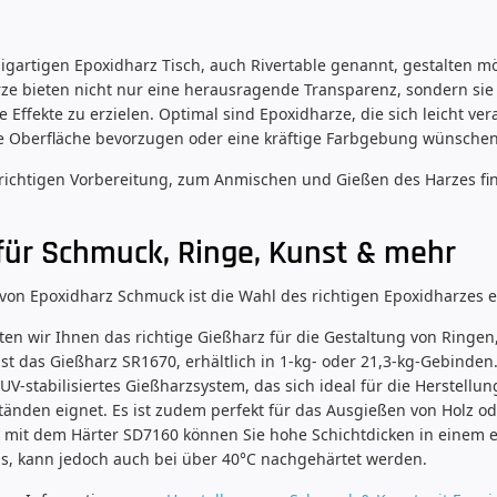
igartigen Epoxidharz Tisch, auch Rivertable genannt, gestalten m
rze bieten nicht nur eine herausragende Transparenz, sondern sie
ffekte zu erzielen. Optimal sind Epoxidharze, die sich leicht ver
line Oberfläche bevorzugen oder eine kräftige Farbgebung wünschen
 richtigen Vorbereitung, zum Anmischen und Gießen des Harzes fin
für Schmuck, Ringe, Kunst & mehr
 von Epoxidharz Schmuck ist die Wahl des richtigen Epoxidharzes 
ten wir Ihnen das richtige Gießharz für die Gestaltung von Ring
r ist das Gießharz SR1670, erhältlich in 1-kg- oder 21,3-kg-Gebind
UV-stabilisiertes Gießharzsystem, das sich ideal für die Herstel
änden eignet. Es ist zudem perfekt für das Ausgießen von Holz o
t mit dem Härter SD7160 können Sie hohe Schichtdicken in einem ei
, kann jedoch auch bei über 40°C nachgehärtet werden.