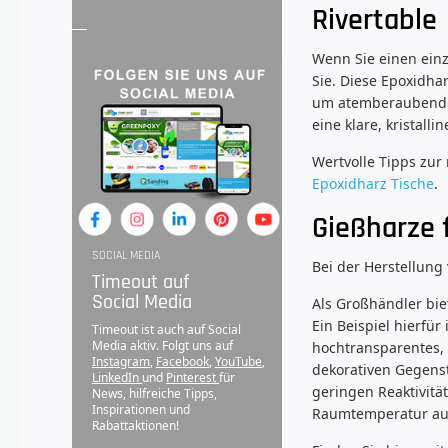
Rivertable
Wenn Sie einen einz
Sie. Diese Epoxidha
um atemberaubende E
eine klare, kristal
Wertvolle Tipps zur
Epoxidharz Tische
.
Gießharze 
SOCIAL MEDIA
Bei der Herstellung
Timeout auf
Social Media
Als Großhändler bie
Ein Beispiel hierfü
Timeout ist auch auf Social
Media aktiv. Folgt uns auf
hochtransparentes, 
Instagram
,
Facebook
,
YouTube
,
dekorativen Gegenst
LinkedIn
und
Pinterest
für
geringen Reaktivitä
News, hilfreiche Tipps,
Inspirationen und
Raumtemperatur aus
Rabattaktionen!