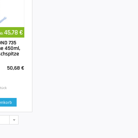
45,78 €
ab:
OND 735
he 450ml,
ischspitze
50,68 €
.
Stück
enkorb