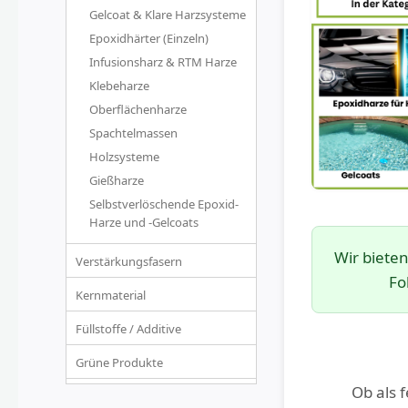
Gelcoat & Klare Harzsysteme
Epoxidhärter (Einzeln)
Infusionsharz & RTM Harze
Klebeharze
Oberflächenharze
Spachtelmassen
Holzsysteme
Gießharze
Selbstverlöschende Epoxid-
Harze und -Gelcoats
Wir biete
Verstärkungsfasern
Fo
Kernmaterial
Füllstoffe / Additive
Grüne Produkte
Ob als 