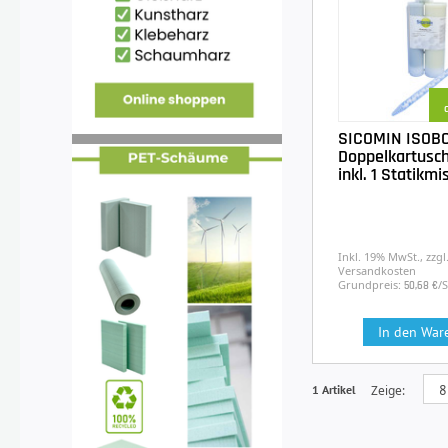
SICOMIN ISOB
Doppelkartusc
inkl. 1 Statikm
Inkl. 19% MwSt., zzgl
Versandkosten
Grundpreis:
/
50,68 €
In den War
1 Artikel
Zeige