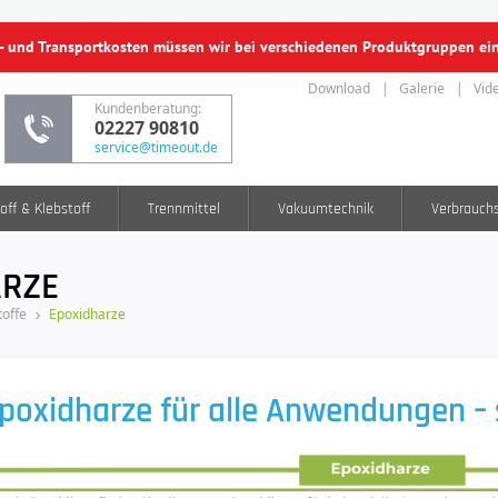
f- und Transportkosten müssen wir bei verschiedenen Produktgruppen e
Download
Galerie
Vid
Kundenberatung:
02227 90810
service@timeout.de
off & Klebstoff
Trennmittel
Vakuumtechnik
Verbrauch
ARZE
offe
Epoxidharze
poxidharze für alle Anwendungen – s