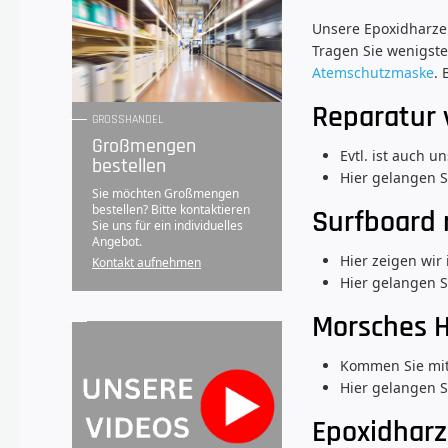
Unsere Epoxidharze 
Tragen Sie wenigste
Atemschutzmaske
.
Reparatur 
GROSSHANDEL
Großmengen
Evtl. ist auch 
bestellen
Hier gelangen S
Sie möchten Großmengen
bestellen? Bitte kontaktieren
Surfboard 
Sie uns für ein individuelles
Angebot.
Hier zeigen wir
Kontakt aufnehmen
Hier gelangen 
Morsches H
Kommen Sie mit 
Hier gelangen S
Epoxidharz 