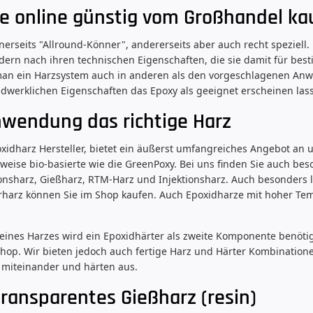
e online günstig vom Großhandel ka
nerseits "Allround-Könner", andererseits aber auch recht speziell.
dern nach ihren technischen Eigenschaften, die sie damit für b
 man ein Harzsystem auch in anderen als den vorgeschlagenen Anw
dwerklichen Eigenschaften das Epoxy als geeignet erscheinen las
nwendung das richtige Harz
idharz Hersteller, bietet ein äußerst umfangreiches Angebot an u
lweise bio-basierte wie die GreenPoxy. Bei uns finden Sie auch bes
nsharz, Gießharz, RTM-Harz und Injektionsharz. Auch besonders 
rharz können Sie im Shop kaufen. Auch Epoxidharze mit hoher Te
.
eines Harzes wird ein Epoxidhärter als zweite Komponente benötig
Shop. Wir bieten jedoch auch fertige Harz und Härter Kombinatio
 miteinander und härten aus.
transparentes Gießharz (resin)