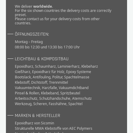
We deliver
worldwide
.
For the six shown countries the delivery costs are correctly
preset.
Please
contact
us for your delivery costs from other
countries.
ÖFFNUNGSZEITEN:
Montag – Freitag
08:00 bis 12:30 und 13:30 bis 17:00 Uhr
LEICHTBAU & KOMPOSITBAU
Epoxidharz
,
Schaumharz
,
Laminierharz
,
Klebeharz
Gießharz
,
Epoxidharz für Holz
,
Epoxy Systeme
Bootslack
,
Antifouling
,
Politur
,
Spachtelmasse
Klebstoff
,
Dichtstoff
,
Trennmittel
Vakuumtechnik
,
Harzfalle
,
Vakuumdichtband
Pinsel & Rollen
,
Klebeband
,
Spritzbeutel
Arbeitsschutz
,
Schutzhandschuhe
,
Atemschutz
Werkzeug
,
Scheren
,
Fasshähne
,
Spachtel
MARKEN & HERSTELLER
Epoxidharz von Sicomin
Strukturelle MMA Klebstoffe von AEC Polymers