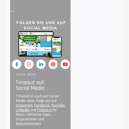
SOCIAL MEDIA
Timeout auf
Social Media
Timeout ist auch auf Social
Media aktiv. Folgt uns auf
Instagram
,
Facebook
,
YouTube
,
LinkedIn
und
Pinterest
für
News, hilfreiche Tipps,
Inspirationen und
Rabattaktionen!