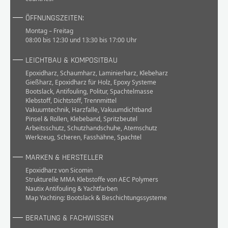
ÖFFNUNGSZEITEN:
Montag – Freitag
08:00 bis 12:30 und 13:30 bis 17:00 Uhr
LEICHTBAU & KOMPOSITBAU
Epoxidharz
,
Schaumharz
,
Laminierharz
,
Klebeharz
Gießharz
,
Epoxidharz für Holz
,
Epoxy Systeme
Bootslack
,
Antifouling
,
Politur
,
Spachtelmasse
Klebstoff
,
Dichtstoff
,
Trennmittel
Vakuumtechnik
,
Harzfalle
,
Vakuumdichtband
Pinsel & Rollen
,
Klebeband
,
Spritzbeutel
Arbeitsschutz
,
Schutzhandschuhe
,
Atemschutz
Werkzeug
,
Scheren
,
Fasshähne
,
Spachtel
MARKEN & HERSTELLER
Epoxidharz von Sicomin
Strukturelle MMA Klebstoffe von AEC Polymers
Nautix Antifouling & Yachtfarben
Map Yachting: Bootslack & Beschichtungssysteme
BERATUNG & FACHWISSEN