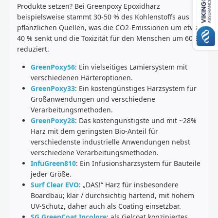
Produkte setzen? Bei Greenpoxy Epoxidharz
beispielsweise stammt 30-50 % des Kohlenstoffs aus
pflanzlichen Quellen, was die CO2-Emissionen um etwa
40 % senkt und die Toxizität für den Menschen um 60 %
reduziert.
GreenPoxy56
: Ein vielseitiges Lamiersystem mit
verschiedenen Härteroptionen.
GreenPoxy33
: Ein kostengünstiges Harzsystem für
Großanwendungen und verschiedene
Verarbeitungsmethoden.
GreenPoxy28
: Das kostengünstigste und mit ~28%
Harz mit dem geringsten Bio-Anteil für
verschiedenste industrielle Anwendungen nebst
verschiedene Verarbeitungsmethoden.
InfuGreen810
: Ein Infusionsharzsystem für Bauteile
jeder Größe.
Surf Clear EVO
: „DAS!“ Harz für insbesondere
Boardbau; klar / durchsichtig härtend, mit hohem
UV-Schutz, daher auch als Coating einsetzbar.
SG GreenCoat Incolore
: als Gelcoat konzipiertes