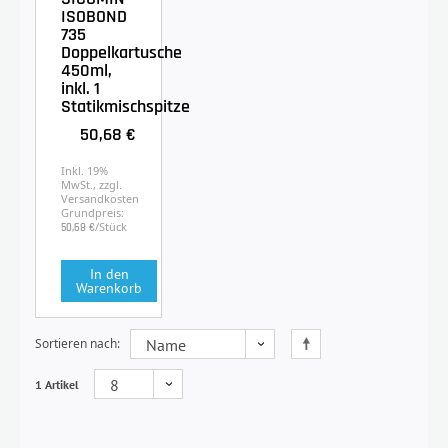
ISOBOND
735
Doppelkartusche
450ml,
inkl. 1
Statikmischspitze
50,68 €
Inkl. 19%
MwSt., zzgl.
Versandkosten
Grundpreis:
/Stück
50,68 €
In den
Warenkorb
Sortieren nach
1 Artikel