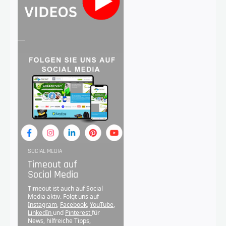
SOCIAL MEDIA
Timeout auf
Social Media
Timeout ist auch auf Social
Media aktiv. Folgt uns auf
Instagram
,
Facebook
,
YouTube
,
LinkedIn
und
Pinterest
für
News, hilfreiche Tipps,