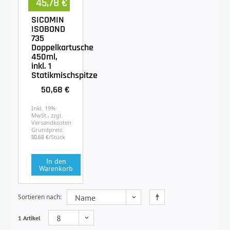
45,78 €
SICOMIN
ISOBOND
735
Doppelkartusche
450ml,
inkl. 1
Statikmischspitze
50,68 €
Inkl. 19%
MwSt., zzgl.
Versandkosten
Grundpreis:
/Stück
50,68 €
In den
Warenkorb
Sortieren nach
1 Artikel