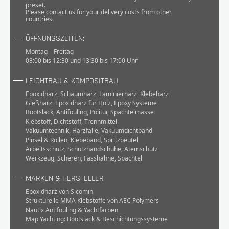
preset.
Please
contact
us for your delivery costs from other
countries.
ÖFFNUNGSZEITEN:
Montag – Freitag
08:00 bis 12:30 und 13:30 bis 17:00 Uhr
LEICHTBAU & KOMPOSITBAU
Epoxidharz
,
Schaumharz
,
Laminierharz
,
Klebeharz
Gießharz
,
Epoxidharz für Holz
,
Epoxy Systeme
Bootslack
,
Antifouling
,
Politur
,
Spachtelmasse
Klebstoff
,
Dichtstoff
,
Trennmittel
Vakuumtechnik
,
Harzfalle
,
Vakuumdichtband
Pinsel & Rollen
,
Klebeband
,
Spritzbeutel
Arbeitsschutz
,
Schutzhandschuhe
,
Atemschutz
Werkzeug
,
Scheren
,
Fasshähne
,
Spachtel
MARKEN & HERSTELLER
Epoxidharz von Sicomin
Strukturelle MMA Klebstoffe von AEC Polymers
Nautix Antifouling & Yachtfarben
Map Yachting: Bootslack & Beschichtungssysteme