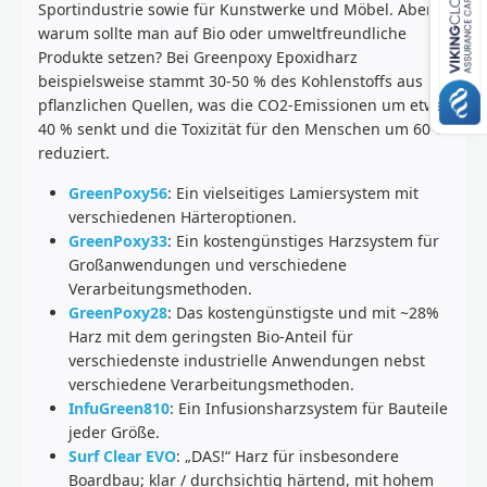
Sportindustrie sowie für Kunstwerke und Möbel. Aber
warum sollte man auf Bio oder umweltfreundliche
Produkte setzen? Bei Greenpoxy Epoxidharz
beispielsweise stammt 30-50 % des Kohlenstoffs aus
pflanzlichen Quellen, was die CO2-Emissionen um etwa
40 % senkt und die Toxizität für den Menschen um 60 %
reduziert.
GreenPoxy56
: Ein vielseitiges Lamiersystem mit
verschiedenen Härteroptionen.
GreenPoxy33
: Ein kostengünstiges Harzsystem für
Großanwendungen und verschiedene
Verarbeitungsmethoden.
GreenPoxy28
: Das kostengünstigste und mit ~28%
Harz mit dem geringsten Bio-Anteil für
verschiedenste industrielle Anwendungen nebst
verschiedene Verarbeitungsmethoden.
InfuGreen810
: Ein Infusionsharzsystem für Bauteile
jeder Größe.
Surf Clear EVO
: „DAS!“ Harz für insbesondere
Boardbau; klar / durchsichtig härtend, mit hohem