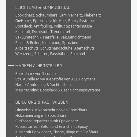
LEICHTBAU & KOMPOSITBAU
Epoxidharz
,
Schaumharz
,
Laminierharz
,
Klebeharz
Gießharz
,
Epoxidharz für Holz
,
Epoxy Systeme
Bootslack
,
Antifouling
,
Politur
,
Spachtelmasse
Klebstoff
,
Dichtstoff
,
Trennmittel
Vakuumtechnik
,
Harzfalle
,
Vakuumdichtband
Pinsel & Rollen
,
Klebeband
,
Spritzbeutel
Arbeitsschutz
,
Schutzhandschuhe
,
Atemschutz
Werkzeug
,
Scheren
,
Fasshähne
,
Spachtel
MARKEN & HERSTELLER
Epoxidharz von Sicomin
Strukturelle MMA Klebstoffe von AEC Polymers
Nautix Antifouling & Yachtfarben
Map Yachting: Bootslack & Beschichtungssysteme
BERATUNG & FACHWISSEN
Hinweise zur Verarbeitung von Epoxidharz
Holzsanierung mit Epoxidharz
Surfboard reparieren mit Epoxidharz
Reparatur von Beton und Estrich mit Epoxy
Kunst mit Epoxidharz, Tische, Ringe mit Gießharz