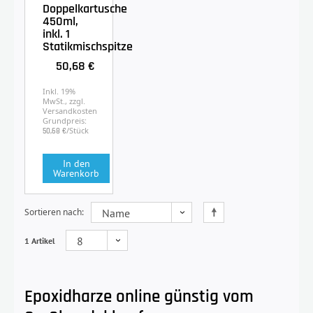
Doppelkartusche
450ml,
inkl. 1
Statikmischspitze
50,68 €
Inkl. 19%
MwSt., zzgl.
Versandkosten
Grundpreis:
/Stück
50,68 €
In den
Warenkorb
Sortieren nach
1 Artikel
Epoxidharze online günstig vom