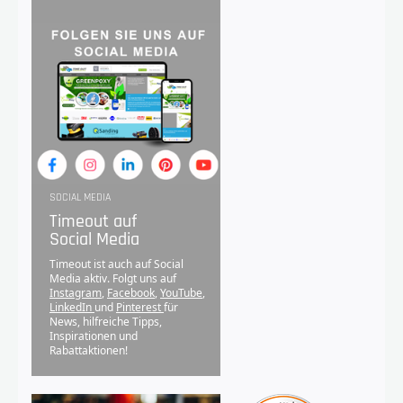
SOCIAL MEDIA
Timeout auf
Social Media
Timeout ist auch auf Social
Media aktiv. Folgt uns auf
Instagram
,
Facebook
,
YouTube
,
LinkedIn
und
Pinterest
für
News, hilfreiche Tipps,
Inspirationen und
Rabattaktionen!