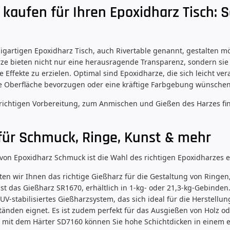
kaufen für Ihren Epoxidharz Tisch: S
igartigen Epoxidharz Tisch, auch Rivertable genannt, gestalten m
rze bieten nicht nur eine herausragende Transparenz, sondern sie
ffekte zu erzielen. Optimal sind Epoxidharze, die sich leicht ver
line Oberfläche bevorzugen oder eine kräftige Farbgebung wünschen
 richtigen Vorbereitung, zum Anmischen und Gießen des Harzes fin
für Schmuck, Ringe, Kunst & mehr
 von Epoxidharz Schmuck ist die Wahl des richtigen Epoxidharzes 
ten wir Ihnen das richtige Gießharz für die Gestaltung von Ring
r ist das Gießharz SR1670, erhältlich in 1-kg- oder 21,3-kg-Gebind
UV-stabilisiertes Gießharzsystem, das sich ideal für die Herstel
änden eignet. Es ist zudem perfekt für das Ausgießen von Holz o
t mit dem Härter SD7160 können Sie hohe Schichtdicken in einem ei