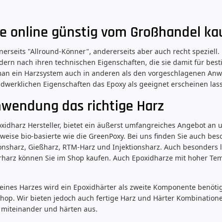
e online günstig vom Großhandel ka
nerseits "Allround-Könner", andererseits aber auch recht speziell.
dern nach ihren technischen Eigenschaften, die sie damit für b
 man ein Harzsystem auch in anderen als den vorgeschlagenen Anw
dwerklichen Eigenschaften das Epoxy als geeignet erscheinen las
nwendung das richtige Harz
idharz Hersteller, bietet ein äußerst umfangreiches Angebot an u
lweise bio-basierte wie die GreenPoxy. Bei uns finden Sie auch bes
nsharz, Gießharz, RTM-Harz und Injektionsharz. Auch besonders 
rharz können Sie im Shop kaufen. Auch Epoxidharze mit hoher Te
.
eines Harzes wird ein Epoxidhärter als zweite Komponente benötig
Shop. Wir bieten jedoch auch fertige Harz und Härter Kombinatio
 miteinander und härten aus.