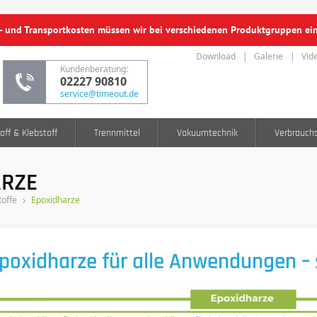
f- und Transportkosten müssen wir bei verschiedenen Produktgruppen e
Download
Galerie
Vid
Kundenberatung:
02227 90810
service@timeout.de
off & Klebstoff
Trennmittel
Vakuumtechnik
Verbrauch
ARZE
offe
Epoxidharze
poxidharze für alle Anwendungen – s