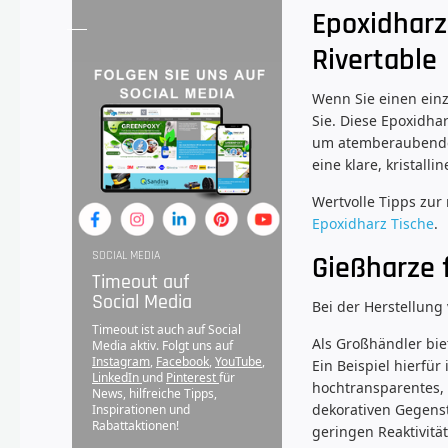
Epoxidharz 
Rivertable
Wenn Sie einen einz
Sie. Diese Epoxidha
um atemberaubende E
eine klare, kristal
Wertvolle Tipps zur
Epoxidharz Tische
.
SOCIAL MEDIA
Gießharze 
Timeout auf
Social Media
Bei der Herstellung
Timeout ist auch auf Social
Als Großhändler bie
Media aktiv. Folgt uns auf
Instagram
,
Facebook
,
YouTube
,
Ein Beispiel hierfü
LinkedIn
und
Pinterest
für
hochtransparentes, 
News, hilfreiche Tipps,
dekorativen Gegenst
Inspirationen und
Rabattaktionen!
geringen Reaktivitä