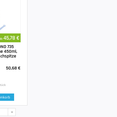
45,78 €
ab:
OND 735
he 450ml,
ischspitze
50,68 €
.
Stück
enkorb