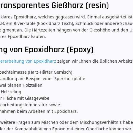
transparentes Gießharz (resin)
asklares Epoxidharz, welches gegossen wird. Einmal ausgehärtet is
.B. ein River-Table (Epoxidharz Tisch), Schmuck oder andere Schau-
pigment an. Die Härtezeiten hängen von der Giesshöhe und den
res Epoxidharz kaufen.
ng von Epoxidharz (Epoxy)
Verarbeitung von Epoxidharz
zeigen wir Ihnen die üblichen Arbeits
pachtelmasse (Harz-Härter Gemisch)
ndlung am Beispiel einer Sperrholzplatte
wei planen Holzteilen
 Holzreling
er Fläche mit Glasgewebe
Bearbeitungstemperatur sowie
nahmen beim Arbeiten mit Epoxidharz.
 weitere Fragen zum Mischen oder dem Mischungsverhältnis haben,
er der Kompatibilität von Epoxid mit einer Oberfläche können wir 