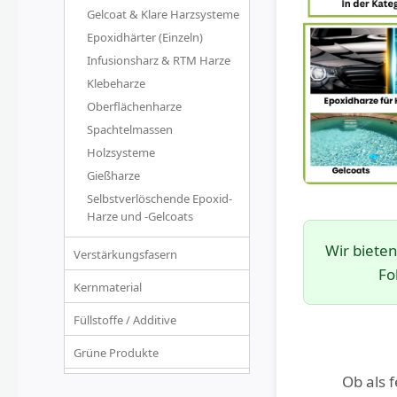
Gelcoat & Klare Harzsysteme
Epoxidhärter (Einzeln)
Infusionsharz & RTM Harze
Klebeharze
Oberflächenharze
Spachtelmassen
Holzsysteme
Gießharze
Selbstverlöschende Epoxid-
Harze und -Gelcoats
Wir biete
Verstärkungsfasern
Fo
Kernmaterial
Füllstoffe / Additive
Grüne Produkte
Ob als 