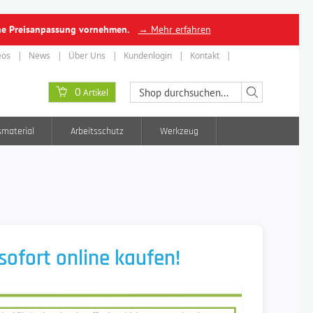
ine Preisanpassung vornehmen.
→ Mehr erfahren
eos
News
Über Uns
Kundenlogin
Kontakt
0
Artikel
smaterial
Arbeitsschutz
Werkzeug
ofort online kaufen!