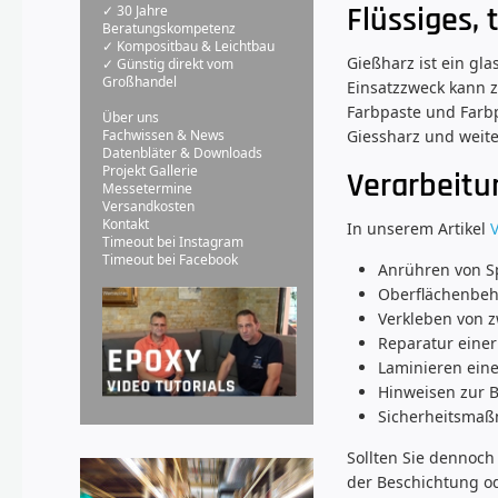
Flüssiges, 
✓ 30 Jahre
Beratungskompetenz
✓ Kompositbau & Leichtbau
Gießharz ist ein gl
✓ Günstig direkt vom
Großhandel
Einsatzzweck kann z
Farbpaste und Farb
Über uns
Giessharz und weite
Fachwissen & News
Datenbläter & Downloads
Projekt Gallerie
Verarbeitu
Messetermine
Versandkosten
Kontakt
In unserem Artikel
Timeout bei Instagram
Timeout bei Facebook
Anrühren von S
Oberflächenbeha
Verkleben von z
Reparatur einer
Laminieren ein
Hinweisen zur 
Sicherheitsmaß
Sollten Sie dennoch
der Beschichtung od