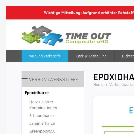
Wichtige Mitteilung: Aufgrund erhöhter Rohstof
Verbundwerkstoffe
Lack & Antifouling
Dichtst
EPOXIDH
VERBUNDWERKSTOFFE
Home
Verbundwerkst
Epoxidharze
Harz + Härter
E
Kombinationen
Schaumharze
Laminierharze
Greenpoxy550