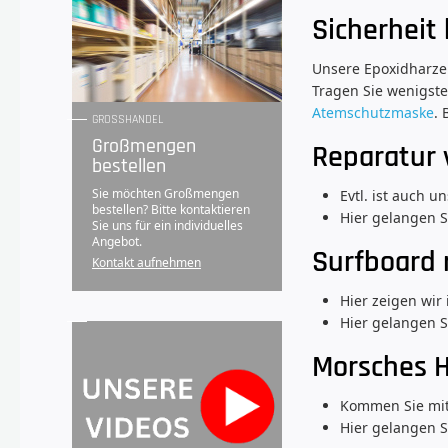
Sicherheit
Unsere Epoxidharze 
Tragen Sie wenigste
Atemschutzmaske
.
GROSSHANDEL
Großmengen
Reparatur 
bestellen
Sie möchten Großmengen
Evtl. ist auch 
bestellen? Bitte kontaktieren
Hier gelangen S
Sie uns für ein individuelles
Angebot.
Surfboard 
Kontakt aufnehmen
Hier zeigen wir
Hier gelangen 
Morsches H
Kommen Sie mit 
Hier gelangen S