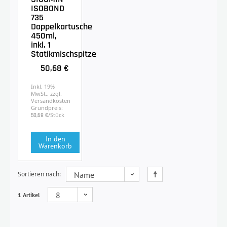
ISOBOND
735
Doppelkartusche
450ml,
inkl. 1
Statikmischspitze
50,68 €
Inkl. 19%
MwSt., zzgl.
Versandkosten
Grundpreis:
/Stück
50,68 €
In den
Warenkorb
Sortieren nach
1 Artikel