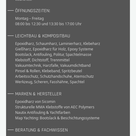
ÖFFNUNGSZEITEN:
Montag – Freitag
08:00 bis 12:30 und 13:30 bis 17:00 Uhr
LEICHTBAU & KOMPOSITBAU
Epoxidharz
,
Schaumharz
,
Laminierharz
,
Klebeharz
Gießharz
,
Epoxidharz für Holz
,
Epoxy Systeme
Bootslack
,
Antifouling
,
Politur
,
Spachtelmasse
Klebstoff
,
Dichtstoff
,
Trennmittel
Vakuumtechnik
,
Harzfalle
,
Vakuumdichtband
Pinsel & Rollen
,
Klebeband
,
Spritzbeutel
Arbeitsschutz
,
Schutzhandschuhe
,
Atemschutz
Werkzeug
,
Scheren
,
Fasshähne
,
Spachtel
MARKEN & HERSTELLER
Epoxidharz von Sicomin
Strukturelle MMA Klebstoffe von AEC Polymers
Nautix Antifouling & Yachtfarben
Map Yachting: Bootslack & Beschichtungssysteme
BERATUNG & FACHWISSEN