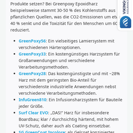
Produkte setzen? Bei Greenpoxy Epoxidharz
beispielsweise stammt 30-50 % des Kohlenstoffs aus
pflanzlichen Quellen, was die CO2-Emissionen um etwa
40 % senkt und die Toxizität für den Menschen um 60 %
reduziert.
GreenPoxy56
: Ein vielseitiges Lamiersystem mit
verschiedenen Härteroptionen.
GreenPoxy33
: Ein kostengünstiges Harzsystem für
Großanwendungen und verschiedene
Verarbeitungsmethoden.
GreenPoxy28
: Das kostengünstigste und mit ~28%
Harz mit dem geringsten Bio-Anteil für
verschiedenste industrielle Anwendungen nebst
verschiedene Verarbeitungsmethoden.
InfuGreen810
: Ein Infusionsharzsystem für Bauteile
jeder Größe.
Surf Clear EVO
: „DAS!“ Harz für insbesondere
Boardbau; klar / durchsichtig härtend, mit hohem
UV-Schutz, daher auch als Coating einsetzbar.
SG GreenCoat Incolore
: als Gelcoat konzipiertes