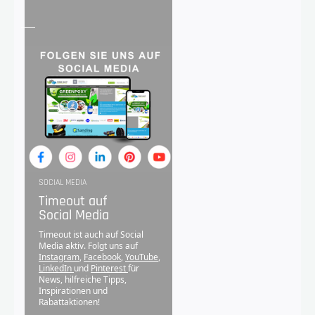
SOCIAL MEDIA
Timeout auf
Social Media
Timeout ist auch auf Social
Media aktiv. Folgt uns auf
Instagram
,
Facebook
,
YouTube
,
LinkedIn
und
Pinterest
für
News, hilfreiche Tipps,
Inspirationen und
Rabattaktionen!