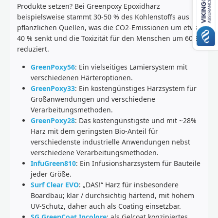
Produkte setzen? Bei Greenpoxy Epoxidharz
beispielsweise stammt 30-50 % des Kohlenstoffs aus
pflanzlichen Quellen, was die CO2-Emissionen um etwa
40 % senkt und die Toxizität für den Menschen um 60 %
reduziert.
GreenPoxy56
: Ein vielseitiges Lamiersystem mit
verschiedenen Härteroptionen.
GreenPoxy33
: Ein kostengünstiges Harzsystem für
Großanwendungen und verschiedene
Verarbeitungsmethoden.
GreenPoxy28
: Das kostengünstigste und mit ~28%
Harz mit dem geringsten Bio-Anteil für
verschiedenste industrielle Anwendungen nebst
verschiedene Verarbeitungsmethoden.
InfuGreen810
: Ein Infusionsharzsystem für Bauteile
jeder Größe.
Surf Clear EVO
: „DAS!“ Harz für insbesondere
Boardbau; klar / durchsichtig härtend, mit hohem
UV-Schutz, daher auch als Coating einsetzbar.
SG GreenCoat Incolore
: als Gelcoat konzipiertes