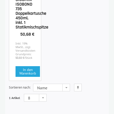
ISOBOND
735
Doppelkartusche
450ml,
inkl. 1
Statikmischspitze
50,68 €
Inkl. 19%
MwSt., zzgl.
Versandkosten
Grundpreis:
/Stück
50,68 €
In den
Warenkorb
Sortieren nach
1 Artikel