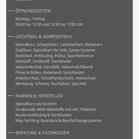
ÖFFNUNGSZEITEN:
Montag – Freitag
08:00 bis 12:30 und 13:30 bis 17:00 Uhr
LEICHTBAU & KOMPOSITBAU
Epoxidharz
,
Schaumharz
,
Laminierharz
,
Klebeharz
Gießharz
,
Epoxidharz für Holz
,
Epoxy Systeme
Bootslack
,
Antifouling
,
Politur
,
Spachtelmasse
Klebstoff
,
Dichtstoff
,
Trennmittel
Vakuumtechnik
,
Harzfalle
,
Vakuumdichtband
Pinsel & Rollen
,
Klebeband
,
Spritzbeutel
Arbeitsschutz
,
Schutzhandschuhe
,
Atemschutz
Werkzeug
,
Scheren
,
Fasshähne
,
Spachtel
MARKEN & HERSTELLER
Epoxidharz von Sicomin
Strukturelle MMA Klebstoffe von AEC Polymers
Nautix Antifouling & Yachtfarben
Map Yachting: Bootslack & Beschichtungssysteme
BERATUNG & FACHWISSEN