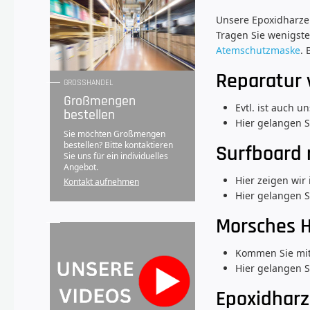
Unsere Epoxidharze 
Tragen Sie wenigste
Atemschutzmaske
.
Reparatur 
GROSSHANDEL
Großmengen
Evtl. ist auch 
bestellen
Hier gelangen S
Sie möchten Großmengen
bestellen? Bitte kontaktieren
Surfboard 
Sie uns für ein individuelles
Angebot.
Hier zeigen wir
Kontakt aufnehmen
Hier gelangen 
Morsches H
Kommen Sie mit 
Hier gelangen S
Epoxidharz 