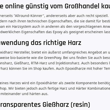
e online günstig vom Großhandel ka
nerseits "Allround-Könner", andererseits aber auch recht speziell.
dern nach ihren technischen Eigenschaften, die sie damit für b
 man ein Harzsystem auch in anderen als den vorgeschlagenen Anw
dwerklichen Eigenschaften das Epoxy als geeignet erscheinen las
nwendung das richtige Harz
idharz Hersteller, bietet ein äußerst umfangreiches Angebot an u
lweise bio-basierte wie die GreenPoxy. Bei uns finden Sie auch bes
nsharz, Gießharz, RTM-Harz und Injektionsharz. Auch besonders 
rharz können Sie im Shop kaufen. Auch Epoxidharze mit hoher Te
.
eines Harzes wird ein Epoxidhärter als zweite Komponente benötig
Shop. Wir bieten jedoch auch fertige Harz und Härter Kombinatio
 miteinander und härten aus.
transparentes Gießharz (resin)