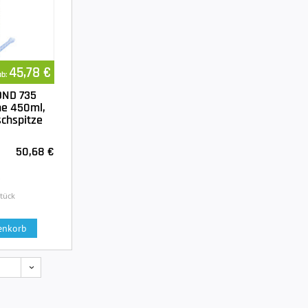
45,78 €
ab:
OND 735
he 450ml,
ischspitze
50,68 €
.
Stück
enkorb