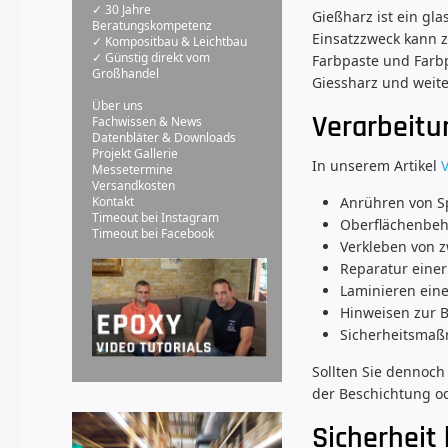
✓ 30 Jahre
Gießharz ist ein gl
Beratungskompetenz
Einsatzzweck kann z
✓ Kompositbau & Leichtbau
✓ Günstig direkt vom
Farbpaste und Farb
Großhandel
Giessharz und weite
Über uns
Verarbeitu
Fachwissen & News
Datenbläter & Downloads
Projekt Gallerie
In unserem Artikel
Messetermine
Versandkosten
Anrühren von S
Kontakt
Timeout bei Instagram
Oberflächenbeha
Timeout bei Facebook
Verkleben von z
Reparatur einer
Laminieren ein
Hinweisen zur 
Sicherheitsmaß
Sollten Sie dennoch
der Beschichtung od
Sicherheit