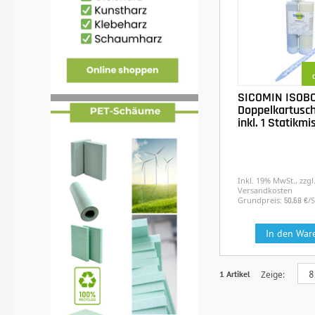
SICOMIN ISOB
Doppelkartusc
inkl. 1 Statikm
Inkl. 19% MwSt., zzgl
Versandkosten
Grundpreis:
/
50,68 €
In den War
1 Artikel
Zeige