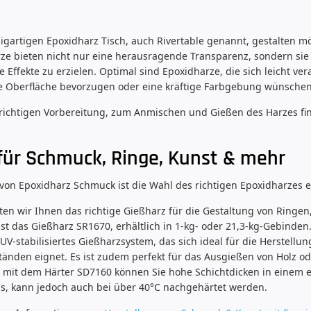
igartigen Epoxidharz Tisch, auch Rivertable genannt, gestalten m
rze bieten nicht nur eine herausragende Transparenz, sondern sie
ffekte zu erzielen. Optimal sind Epoxidharze, die sich leicht ver
line Oberfläche bevorzugen oder eine kräftige Farbgebung wünschen
 richtigen Vorbereitung, zum Anmischen und Gießen des Harzes fin
für Schmuck, Ringe, Kunst & mehr
 von Epoxidharz Schmuck ist die Wahl des richtigen Epoxidharzes 
ten wir Ihnen das richtige Gießharz für die Gestaltung von Ring
r ist das Gießharz SR1670, erhältlich in 1-kg- oder 21,3-kg-Gebind
UV-stabilisiertes Gießharzsystem, das sich ideal für die Herstel
änden eignet. Es ist zudem perfekt für das Ausgießen von Holz o
t mit dem Härter SD7160 können Sie hohe Schichtdicken in einem ei
, kann jedoch auch bei über 40°C nachgehärtet werden.