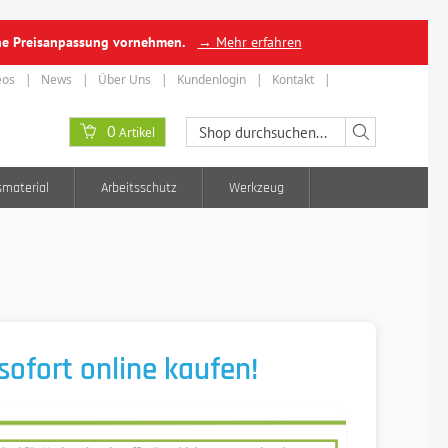
ine Preisanpassung vornehmen.
→ Mehr erfahren
eos
News
Über Uns
Kundenlogin
Kontakt
0
Artikel
smaterial
Arbeitsschutz
Werkzeug
ofort online kaufen!