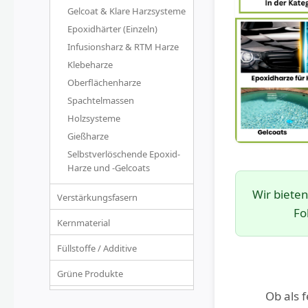
Gelcoat & Klare Harzsysteme
Epoxidhärter (Einzeln)
Infusionsharz & RTM Harze
Klebeharze
Oberflächenharze
Spachtelmassen
Holzsysteme
Gießharze
Selbstverlöschende Epoxid-
Harze und -Gelcoats
Wir biete
Verstärkungsfasern
Fo
Kernmaterial
Füllstoffe / Additive
Grüne Produkte
Ob als 