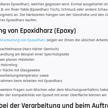
asklares Epoxidharz, welches gegossen wird. Einmal ausgehärtet is
.B. ein River-Table (Epoxidharz Tisch), Schmuck oder andere Schau-
pigment an. Die Härtezeiten hängen von der Giesshöhe und den
res Epoxidharz kaufen.
ng von Epoxidharz (Epoxy)
Verarbeitung von Epoxidharz
zeigen wir Ihnen die üblichen Arbeits
pachtelmasse (Harz-Härter Gemisch)
ndlung am Beispiel einer Sperrholzplatte
wei planen Holzteilen
 Holzreling
er Fläche mit Glasgewebe
Bearbeitungstemperatur sowie
nahmen beim Arbeiten mit Epoxidharz.
 weitere Fragen zum Mischen oder dem Mischungsverhältnis haben,
er der Kompatibilität von Epoxid mit einer Oberfläche können wir 
 bei der Verarbeitung und beim Auft