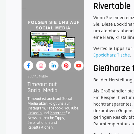
Rivertable
Wenn Sie einen einz
Sie. Diese Epoxidha
um atemberaubende E
eine klare, kristal
Wertvolle Tipps zur
Epoxidharz Tische
.
Gießharze 
SOCIAL MEDIA
Bei der Herstellung
Timeout auf
Social Media
Als Großhändler bie
Ein Beispiel hierfü
Timeout ist auch auf Social
Media aktiv. Folgt uns auf
hochtransparentes, 
Instagram
,
Facebook
,
YouTube
,
dekorativen Gegenst
LinkedIn
und
Pinterest
für
geringen Reaktivitä
News, hilfreiche Tipps,
Inspirationen und
Raumtemperatur aus
Rabattaktionen!