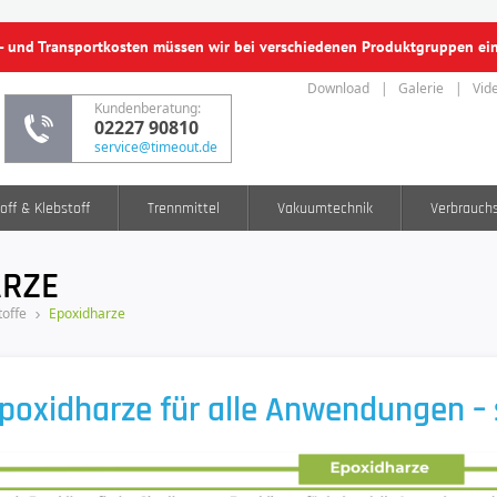
f- und Transportkosten müssen wir bei verschiedenen Produktgruppen e
Download
Galerie
Vid
Kundenberatung:
02227 90810
service@timeout.de
off & Klebstoff
Trennmittel
Vakuumtechnik
Verbrauch
ARZE
offe
Epoxidharze
poxidharze für alle Anwendungen – s