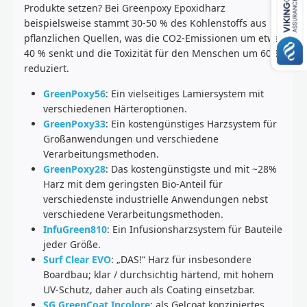
Produkte setzen? Bei Greenpoxy Epoxidharz
beispielsweise stammt 30-50 % des Kohlenstoffs aus
pflanzlichen Quellen, was die CO2-Emissionen um etwa
40 % senkt und die Toxizität für den Menschen um 60 %
reduziert.
GreenPoxy56
: Ein vielseitiges Lamiersystem mit
verschiedenen Härteroptionen.
GreenPoxy33
: Ein kostengünstiges Harzsystem für
Großanwendungen und verschiedene
Verarbeitungsmethoden.
GreenPoxy28
: Das kostengünstigste und mit ~28%
Harz mit dem geringsten Bio-Anteil für
verschiedenste industrielle Anwendungen nebst
verschiedene Verarbeitungsmethoden.
InfuGreen810
: Ein Infusionsharzsystem für Bauteile
jeder Größe.
Surf Clear EVO
: „DAS!“ Harz für insbesondere
Boardbau; klar / durchsichtig härtend, mit hohem
UV-Schutz, daher auch als Coating einsetzbar.
SG GreenCoat Incolore
: als Gelcoat konzipiertes