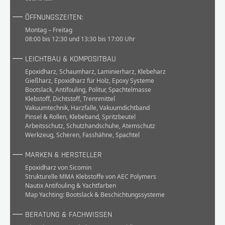
ÖFFNUNGSZEITEN:
Montag – Freitag
08:00 bis 12:30 und 13:30 bis 17:00 Uhr
LEICHTBAU & KOMPOSITBAU
Epoxidharz
,
Schaumharz
,
Laminierharz
,
Klebeharz
Gießharz
,
Epoxidharz für Holz
,
Epoxy Systeme
Bootslack
,
Antifouling
,
Politur
,
Spachtelmasse
Klebstoff
,
Dichtstoff
,
Trennmittel
Vakuumtechnik
,
Harzfalle
,
Vakuumdichtband
Pinsel & Rollen
,
Klebeband
,
Spritzbeutel
Arbeitsschutz
,
Schutzhandschuhe
,
Atemschutz
Werkzeug
,
Scheren
,
Fasshähne
,
Spachtel
MARKEN & HERSTELLER
Epoxidharz von Sicomin
Strukturelle MMA Klebstoffe von AEC Polymers
Nautix Antifouling & Yachtfarben
Map Yachting: Bootslack & Beschichtungssysteme
BERATUNG & FACHWISSEN