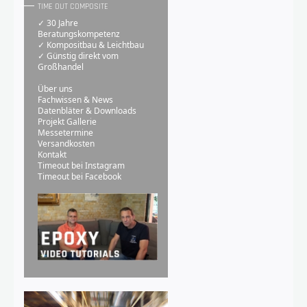
TIME OUT COMPOSITE
✓ 30 Jahre
Beratungskompetenz
✓ Kompositbau & Leichtbau
✓ Günstig direkt vom
Großhandel
Über uns
Fachwissen & News
Datenbläter & Downloads
Projekt Gallerie
Messetermine
Versandkosten
Kontakt
Timeout bei Instagram
Timeout bei Facebook