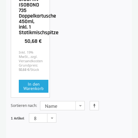
ISOBOND
735
Doppelkartusche
450ml,
inkl. 1
Statikmischspitze
50,68 €
Inkl. 19%
MwSt., zzgl.
Versandkosten
Grundpreis:
/Stück
50,68 €
In den
Warenkorb
Sortieren nach
1 Artikel