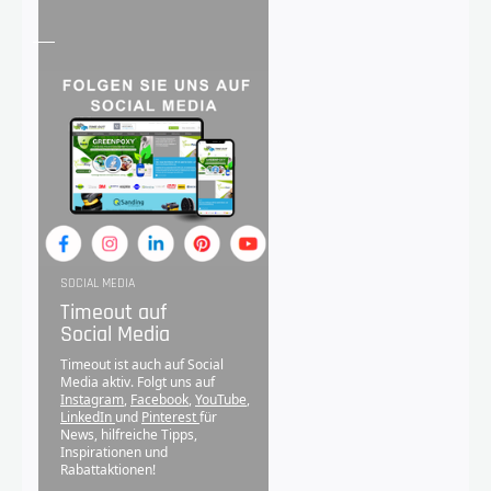
SOCIAL MEDIA
Timeout auf
Social Media
Timeout ist auch auf Social
Media aktiv. Folgt uns auf
Instagram
,
Facebook
,
YouTube
,
LinkedIn
und
Pinterest
für
News, hilfreiche Tipps,
Inspirationen und
Rabattaktionen!