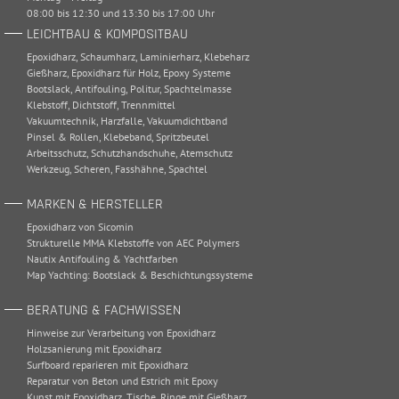
08:00 bis 12:30 und 13:30 bis 17:00 Uhr
LEICHTBAU & KOMPOSITBAU
Epoxidharz
,
Schaumharz
,
Laminierharz
,
Klebeharz
Gießharz
,
Epoxidharz für Holz
,
Epoxy Systeme
Bootslack
,
Antifouling
,
Politur
,
Spachtelmasse
Klebstoff
,
Dichtstoff
,
Trennmittel
Vakuumtechnik
,
Harzfalle
,
Vakuumdichtband
Pinsel & Rollen
,
Klebeband
,
Spritzbeutel
Arbeitsschutz
,
Schutzhandschuhe
,
Atemschutz
Werkzeug
,
Scheren
,
Fasshähne
,
Spachtel
MARKEN & HERSTELLER
Epoxidharz von Sicomin
Strukturelle MMA Klebstoffe von AEC Polymers
Nautix Antifouling & Yachtfarben
Map Yachting: Bootslack & Beschichtungssysteme
BERATUNG & FACHWISSEN
Hinweise zur Verarbeitung von Epoxidharz
Holzsanierung mit Epoxidharz
Surfboard reparieren mit Epoxidharz
Reparatur von Beton und Estrich mit Epoxy
Kunst mit Epoxidharz, Tische, Ringe mit Gießharz