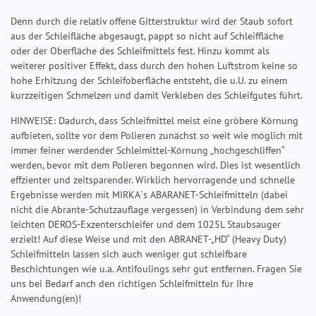
Denn durch die relativ offene Gitterstruktur wird der Staub sofort
aus der Schleifläche abgesaugt, pappt so nicht auf Schleiffläche
oder der Oberfläche des Schleifmittels fest. Hinzu kommt als
weiterer positiver Effekt, dass durch den hohen Luftstrom keine so
hohe Erhitzung der Schleifoberfläche entsteht, die u.U. zu einem
kurzzeitigen Schmelzen und damit Verkleben des Schleifgutes führt.
HINWEISE: Dadurch, dass Schleifmittel meist eine gröbere Körnung
aufbieten, sollte vor dem Polieren zunächst so weit wie möglich mit
immer feiner werdender Schleimittel-Körnung „hochgeschliffen“
werden, bevor mit dem Polieren begonnen wird. Dies ist wesentlich
effzienter und zeitsparender. Wirklich hervorragende und schnelle
Ergebnisse werden mit MIRKA´s ABARANET-Schleifmitteln (dabei
nicht die Abrante-Schutzauflage vergessen) in Verbindung dem sehr
leichten DEROS-Exzenterschleifer und dem 1025L Staubsauger
erzielt! Auf diese Weise und mit den ABRANET-„HD“ (Heavy Duty)
Schleifmitteln lassen sich auch weniger gut schleifbare
Beschichtungen wie u.a. Antifoulings sehr gut entfernen. Fragen Sie
uns bei Bedarf anch den richtigen Schleifmitteln für Ihre
Anwendung(en)!