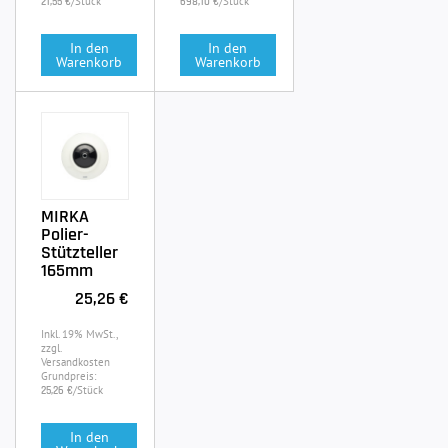
/Stück
/Stück
21,55 €
698,10 €
In den
In den
Warenkorb
Warenkorb
MIRKA
Polier-
Stützteller
165mm
25,26 €
Inkl. 19% MwSt.,
zzgl.
Versandkosten
Grundpreis:
/Stück
25,26 €
In den