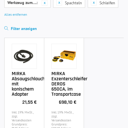
Werkzeug zum….:
Spachteln
Schleifen
Alles entfernen
Filter anzeigen
MIRKA
MIRKA
Absaugschlauch
Exzenterschleifer
mit
DEROS
konischem
650CA, im
Adapter
Transportcase
21,55 €
698,10 €
Inkl. 19% MwSt.,
Inkl. 19% MwSt.,
zzgl.
zzgl.
Versandkosten
Versandkosten
Grundpreis:
Grundpreis: