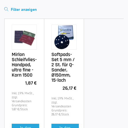
Filter anzeigen
Mirlon
Softpads-
Schleifvlies-
Set 5 mm /
Handpad,
2 St. für Q-
ultra fine -
Sander,
Korn 1500
Ø150mm,
15-loch
1,87 €
26,17 €
Inkl. 19% MwSt.,
zzgl.
Inkl. 19% MwSt.,
Versandkosten
zzgl.
Grundpreis:
Versandkosten
/Stück
1,87 €
Grundpreis:
/Stück
26,17 €
In den
In den