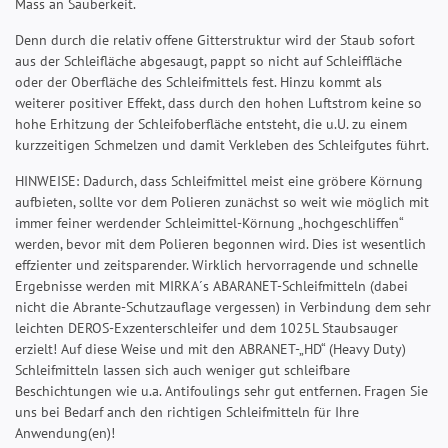
Mass an Sauberkeit.
Denn durch die relativ offene Gitterstruktur wird der Staub sofort
aus der Schleifläche abgesaugt, pappt so nicht auf Schleiffläche
oder der Oberfläche des Schleifmittels fest. Hinzu kommt als
weiterer positiver Effekt, dass durch den hohen Luftstrom keine so
hohe Erhitzung der Schleifoberfläche entsteht, die u.U. zu einem
kurzzeitigen Schmelzen und damit Verkleben des Schleifgutes führt.
HINWEISE: Dadurch, dass Schleifmittel meist eine gröbere Körnung
aufbieten, sollte vor dem Polieren zunächst so weit wie möglich mit
immer feiner werdender Schleimittel-Körnung „hochgeschliffen“
werden, bevor mit dem Polieren begonnen wird. Dies ist wesentlich
effzienter und zeitsparender. Wirklich hervorragende und schnelle
Ergebnisse werden mit MIRKA´s ABARANET-Schleifmitteln (dabei
nicht die Abrante-Schutzauflage vergessen) in Verbindung dem sehr
leichten DEROS-Exzenterschleifer und dem 1025L Staubsauger
erzielt! Auf diese Weise und mit den ABRANET-„HD“ (Heavy Duty)
Schleifmitteln lassen sich auch weniger gut schleifbare
Beschichtungen wie u.a. Antifoulings sehr gut entfernen. Fragen Sie
uns bei Bedarf anch den richtigen Schleifmitteln für Ihre
Anwendung(en)!