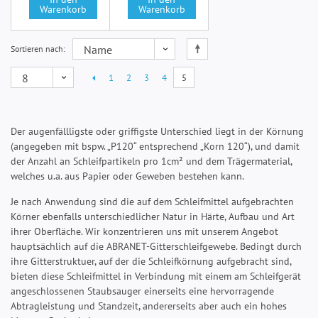
Warenkorb
Warenkorb
Sortieren nach
1
2
3
4
5
Der augenfällligste oder griffigste Unterschied liegt in der Körnung
(angegeben mit bspw. „P120“ entsprechend „Korn 120“), und damit
der Anzahl an Schleifpartikeln pro 1cm² und dem Trägermaterial,
welches u.a. aus Papier oder Geweben bestehen kann.
Je nach Anwendung sind die auf dem Schleifmittel aufgebrachten
Körner ebenfalls unterschiedlicher Natur in Härte, Aufbau und Art
ihrer Oberfläche. Wir konzentrieren uns mit unserem Angebot
hauptsächlich auf die ABRANET-Gitterschleifgewebe. Bedingt durch
ihre Gitterstruktuer, auf der die Schleifkörnung aufgebracht sind,
bieten diese Schleifmittel in Verbindung mit einem am Schleifgerät
angeschlossenen Staubsauger einerseits eine hervorragende
Abtragleistung und Standzeit, andererseits aber auch ein hohes