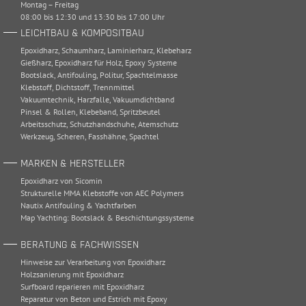
Montag – Freitag
08:00 bis 12:30 und 13:30 bis 17:00 Uhr
LEICHTBAU & KOMPOSITBAU
Epoxidharz
,
Schaumharz
,
Laminierharz
,
Klebeharz
Gießharz
,
Epoxidharz für Holz
,
Epoxy Systeme
Bootslack
,
Antifouling
,
Politur
,
Spachtelmasse
Klebstoff
,
Dichtstoff
,
Trennmittel
Vakuumtechnik
,
Harzfalle
,
Vakuumdichtband
Pinsel & Rollen
,
Klebeband
,
Spritzbeutel
Arbeitsschutz
,
Schutzhandschuhe
,
Atemschutz
Werkzeug
,
Scheren
,
Fasshähne
,
Spachtel
MARKEN & HERSTELLER
Epoxidharz von Sicomin
Strukturelle MMA Klebstoffe von AEC Polymers
Nautix Antifouling & Yachtfarben
Map Yachting: Bootslack & Beschichtungssysteme
BERATUNG & FACHWISSEN
Hinweise zur Verarbeitung von Epoxidharz
Holzsanierung mit Epoxidharz
Surfboard reparieren mit Epoxidharz
Reparatur von Beton und Estrich mit Epoxy