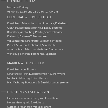
ÖFFNUNGSZEITEN:
Montag – Freitag
08:00 bis 12:30 und 13:30 bis 17:00 Uhr
LEICHTBAU & KOMPOSITBAU
Epoxidharz
,
Schaumharz
,
Laminierharz
,
Klebeharz
Gießharz
,
Epoxidharz für Holz
,
Epoxy Systeme
Bootslack
,
Antifouling
,
Politur
,
Spachtelmasse
Klebstoff
,
Dichtstoff
,
Trennmittel
Vakuumtechnik
,
Harzfalle
,
Vakuumdichtband
Pinsel & Rollen
,
Klebeband
,
Spritzbeutel
Arbeitsschutz
,
Schutzhandschuhe
,
Atemschutz
Werkzeug
,
Scheren
,
Fasshähne
,
Spachtel
MARKEN & HERSTELLER
Epoxidharz von Sicomin
Strukturelle MMA Klebstoffe von AEC Polymers
Nautix Antifouling & Yachtfarben
Map Yachting: Bootslack & Beschichtungssysteme
BERATUNG & FACHWISSEN
Hinweise zur Verarbeitung von Epoxidharz
Holzsanierung mit Epoxidharz
Surfboard reparieren mit Epoxidharz