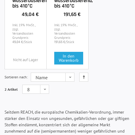
wasserbasierend,
wasserbasierend,
bis 410°C
bis 410°C
49,04 €
191,65 €
Inkl. 19% MwSt.,
Inkl. 19% MwSt.,
zzgl.
zzgl.
Versandkosten
Versandkosten
Grundpreis:
Grundpreis:
/Stück
/Stück
49,04 €
191,65 €
In den
Nicht auf Lager
Warenkorb
Sortieren nach
2 Artikel
Seitdem REACH, die europäische Chemikalien-Verordnung, immer
stärker den Einsatz von ungesunden, gefährlichen oder gar giftigen
Stoffen eindämmt, konzentriert sich der allgemeine Markt
zunehmend auf die (semipermanenten) weniger gefährlichen und